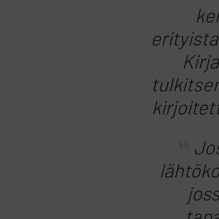
ke
erityist
Kirj
tulkitse
kirjoite
Jo
lähtöko
joss
tap