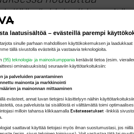
ellään ’lakia’ tulkiten sitä
ran annetusta esimerkistä
sta laatusisältöä – evästeillä parempi käyttök
asti, syyllistyy pelaaja
rjota sinulle parhaan mahdollisen käyttökokemuksen ja laadukkaat s
me tällä sivustolla evästeitä ja vastaavia teknologioita.
pelin hengen vastaiseen
en
(95) teknologia- ja mainoskumppania
keräävät tietoa (esim. vieraile
laitteesi ominaisuuk­sista) seuraaviin käyttötarkoituksiin:
menettelyyn.
ön ja palveluiden parantaminen
nettu mainonta ja markkinointi
määrien ja mainonnan mittaaminen
 pelaajan velvollisuus
 evästeet, annat luvan tietojesi käsittelyyn näihin käyttötarkoituksiin
teitä, osa palveluista tai sisällöistä ei välttämättä toimi optimaalisest
erityistilanne, vaikka sitä
intojasi milloin tahansa klikkaamalla
-linkkiä sivust
Evästeasetukset
a.
nöissä olekaan erikseen
logiat saattavat käyttää tietojasi myös ilman suostumustasi, jos niillä
peruste (esim. sivun tekninen toimivuus). Voit vastustaa tätä tai muutt