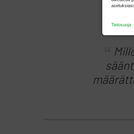
asetuksiasi
Tietosuoja
Mill
säänt
määrättä