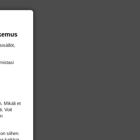
okemus
isällöt,
mis­tasi
. Mikäli et
i. Voit
on
 on siihen
aa kaikkia