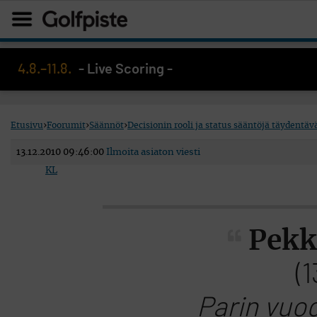
4.8.–11.8.
- Live Scoring -
Etusivu
›
Foorumit
›
Säännöt
›
Decisionin rooli ja status sääntöjä täydentä
13.12.2010 09:46:00
Ilmoita asiaton viesti
KL
Pekka
(
Parin vuod