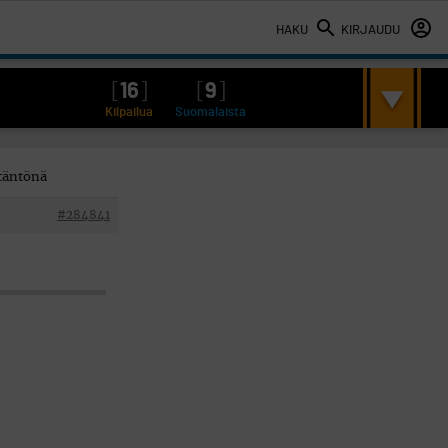
HAKU
KIRJAUDU
[
16
]
[
9
]
Kilpailua
Suomalaista
ytäntönä
#284841