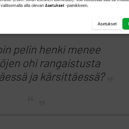
mainittu?
 valitsemalla alla olevan
-painikkeen.
Asetukset
Asetukset
oin pelin henki menee
öjen ohi rangaistusta
essä ja kärsittäessä?