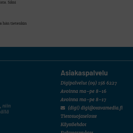
ta. Siksi
la hän tietenkin
Asiakaspalvelu
Digipalvelut
(09) 156 6227
Avoinna ma–pe 8–16
Avoinna ma–pe 8–17
, niin
(digi) digi@otavamedia.fi
mällä
Tietosuojaseloste
Käyttöehdot