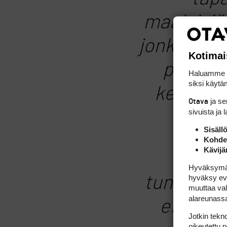
maalaisjärj
jonkin ver
Kotimai
poikkeav
Haluamme ta
siksi käytäm
kenties 
ja s
Otava
sivuista ja 
Sisäll
Kohden
Kävijä
Onko
Hyväksymällä
hyväksy eväs
tunnistaa 
muuttaa val
alareunass
ei sään
Jotkin tekno
oikeutettu 