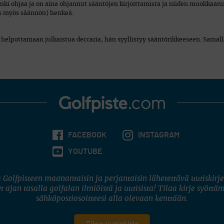
ki ohjaa ja on aina ohjannut sääntöjen kirjoittamista ja niiden muokkaamis
iis myös säännön) henkeä.
aa helpottamaan julkaistua deccaria, hän syyllistyy sääntörikkeeseen. Samal
FACEBOOK
INSTAGRAM
YOUTUBE
 Golfpisteen maanantaisin ja perjantaisin lähetettävä uutiskirje
t ajan tasalla golfalan ilmiöistä ja uutisista! Tilaa kirje syöttä
sähköpostiosoitteesi alla olevaan kenttään.