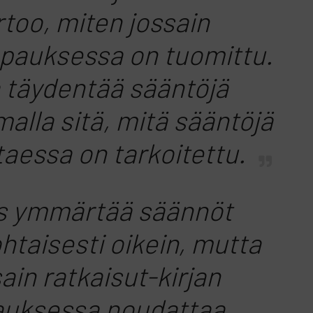
rtoo, miten jossain
apauksessa on tuomittu.
a täydentää sääntöjä
malla sitä, mitä sääntöjä
ttaessa on tarkoitettu.
s ymmärtää säännöt
htaisesti oikein, mutta
ain ratkaisut-kirjan
auksessa noudattaa