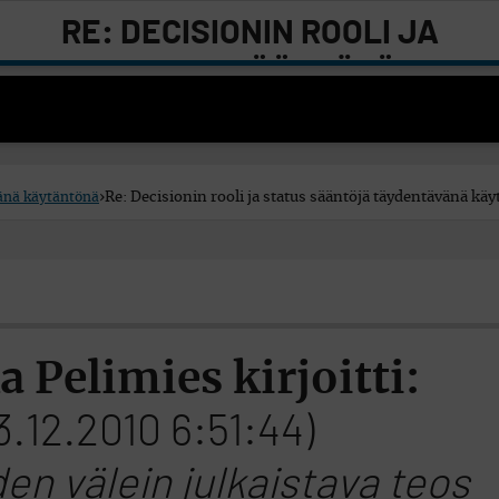
RE: DECISIONIN ROOLI JA
STATUS SÄÄNTÖJÄ
TÄYDENTÄVÄNÄ KÄYTÄNTÖNÄ
vänä käytäntönä
›
Re: Decisionin rooli ja status sääntöjä täydentävänä kä
 Pelimies kirjoitti:
13.12.2010 6:51:44)
en välein julkaistava teos