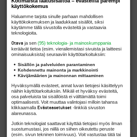
Kotimaista laatusisältöä – evästeillä parempi
käyttökokemus
Haluamme tarjota sinulle parhaan mahdollisen
Vapaaehtoinen palveluraha
käyttökokemuksen ja laadukkaat sisällöt, siksi
on saajansa veronalaista
käytämme tällä sivustolla evästeitä ja vastaavia
ansiotuloa, joka hänen tulee
teknologioita.
ilmoittaa verohallinnolle
ja sen
(95) teknologia- ja mainoskumppania
Otava
esitäytetyllä
keräävät tietoa (esim. vierailemis­tasi sivuista ja laitteesi
veroilmoituksella.
ominaisuuk­sista) seuraaviin käyttötarkoituksiin:
Sisällön ja palveluiden parantaminen
Kohdennettu mainonta ja markkinointi
Kävijämäärien ja mainonnan mittaaminen
Siksi kirjoitinkin ’virallisesti lahjaksi’. Ja voihan
sen tipin muuntaa vaikka pullakahviksi, siihen
Hyväksymällä evästeet, annat luvan tietojesi käsittelyyn
ei ole verottajallakaan mitään sanomista.
näihin käyttötarkoituksiin. Mikäli et hyväksy evästeitä,
osa palveluista tai sisällöistä ei välttämättä toimi
optimaalisesti. Voit muuttaa valintojasi milloin tahansa
Tosin en jaksa uskoa kenenkään golfista
klikkaamalla
-linkkiä sivuston
Evästeasetukset
kiinnostumattoman lähtevän mailapojaksi,
alareunassa.
mieluummin he kaikki pelaavat itse.
Mahdollisuus siihen toki jokaisella olisi. Siinä on
Jotkin teknologiat saattavat käyttää tietojasi myös ilman
muuten jonkinlainen joulu-/synttärilahjaidea
suostumustasi, jos niillä on siihen oikeutettu peruste
hevigolffarille: ilmainen caddie kolme kertaa
(esim. sivun tekninen toimivuus). Voit vastustaa tätä tai