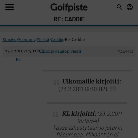
RE: CADDIE
Etusivu
›
Foorumit
›
Yleistä
›
Caddie
›
Re: Caddie
23.2.2011 21:50:00
Ilmoita asiaton viesti
#445521
KL
Ulkomaille kirjoitti:
(23.2.2011 19:10:02)
KL kirjoitti:
(23.2.2011
18:18:54)
Tässä lähestytään jo jotakin
fiksumpaa. Mikäänhän ei