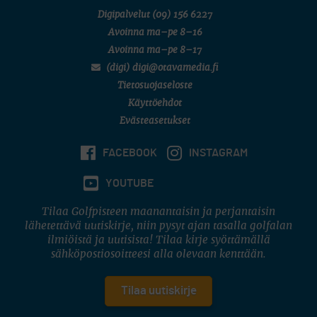
Digipalvelut
(09) 156 6227
Avoinna ma–pe 8–16
Avoinna ma–pe 8–17
(digi) digi@otavamedia.fi
Tietosuojaseloste
Käyttöehdot
Evästeasetukset
FACEBOOK
INSTAGRAM
YOUTUBE
Tilaa Golfpisteen maanantaisin ja perjantaisin
lähetettävä uutiskirje, niin pysyt ajan tasalla golfalan
ilmiöistä ja uutisista! Tilaa kirje syöttämällä
sähköpostiosoitteesi alla olevaan kenttään.
Tilaa uutiskirje