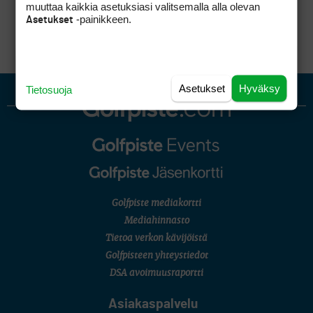
kesässä ja päälle tuoppi kaljaa! Saa käyttää
muuttaa kaikkia asetuksiasi valitsemalla alla olevan
vapaasti.
-painikkeen.
Asetukset
Asetukset
Hyväksy
Tietosuoja
Golfpiste mediakortti
Mediahinnasto
Tietoa verkon kävijöistä
Golfpisteen yhteystiedot
DSA avoimuusraportti
Asiakaspalvelu