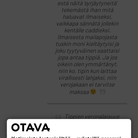
estä näitä ’syrjäytyneitä’
tekemästä ihan mitä
haluavat ilmaiseksi,
vaikkapa sännätä jollekin
kentälle caddieksi.
Ilmaisesta mailapojasta
tuskin moni kieltäytyisi ja
joku tyytyväinen saattaisi
jopa antaa tippiä. Ja jos
oikein olen ymmärtänyt,
niin ko. tipin kun laittaa
virallisesti lahjaksi, niin
verojakaan ei tarvitse
maksaa
Tippien veronalaisuus
saajalleen on yksiselitteistä.
Lainaus vero.fi: