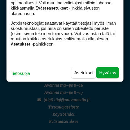
optimaalisesti. Voit muuttaa valintojasi milloin tahansa
klikkaamalla
-linkkiä sivuston
Evästeasetukset
alareunassa.
Jotkin teknologiat saattavat käyttää tietojasi myös ilman
Golfpiste mediakortti
suostumustasi, jos niillä on siihen oikeutettu peruste
(esim. sivun tekninen toimivuus). Voit vastustaa tätä tai
Mediahinnasto
muuttaa kaikkia asetuksiasi valitsemalla alla olevan
Tietoa verkon kävijöistä
-painikkeen.
Asetukset
Golfpisteen yhteystiedot
DSA avoimuusraportti
Asiakaspalvelu
Asetukset
Hyväksy
Tietosuoja
Digipalvelut
(09) 156 6227
Avoinna ma–pe 8–16
Avoinna ma–pe 8–17
(digi) digi@otavamedia.fi
Tietosuojaseloste
Käyttöehdot
Evästeasetukset