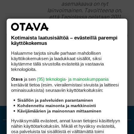
asemakaava on nyt
lainvoimainen. Tavoitteena on,
että Tapiolassa pelataan 2011
tai 2012.
Kotimaista laatusisältöä – evästeillä parempi
käyttökokemus
Tapiola Golf rakennetaan huolestuttavan
Haluamme tarjota sinulle parhaan mahdollisen
pienelle (55 ha) alueelle, jolloin kentästä tulee
käyttökokemuksen ja laadukkaat sisällöt, siksi
ahdas ja turvallisuuden kannalta jopa
käytämme tällä sivustolla evästeitä ja vastaavia
vaarallinen. Syntymässä siis toinen ’Vuosaari’,
teknologioita.
mikä on sääli sinänsä, koska paikkahan olisi
erittäin hyvä ja keskeinen
ja sen
(95) teknologia- ja mainoskumppania
Otava
pääkaupunkiseudulla.
keräävät tietoa (esim. vierailemis­tasi sivuista ja laitteesi
ominaisuuk­sista) seuraaviin käyttötarkoituksiin:
Sisällön ja palveluiden parantaminen
Kohdennettu mainonta ja markkinointi
Kävijämäärien ja mainonnan mittaaminen
Hyväksymällä evästeet, annat luvan tietojesi käsittelyyn
näihin käyttötarkoituksiin. Mikäli et hyväksy evästeitä,
osa palveluista tai sisällöistä ei välttämättä toimi