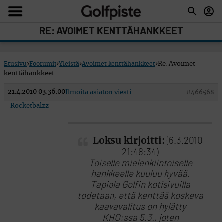
RE: AVOIMET KENTTÄHANKKEET
Etusivu
›
Foorumit
›
Yleistä
›
Avoimet kenttähankkeet
›
Re: Avoimet
kenttähankkeet
21.4.2010 03:36:00
Ilmoita asiaton viesti
#466568
Rocketbalzz
Loksu kirjoitti:
(6.3.2010
21:48:34)
Toiselle mielenkiintoiselle
hankkeelle kuuluu hyvää.
Tapiola Golfin kotisivuilla
todetaan, että kenttää koskeva
kaavavalitus on hylätty
KHO:ssa 5.3., joten