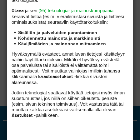
ja sen
(95) teknologia- ja mainoskumppania
Otava
Eikä tuollakaan ole mitään merkitystä, koska
keräävät tietoa (esim. vierailemis­tasi sivuista ja laitteesi
koko lavan träkkääminen on äärettömän pieni
ominaisuuk­sista) seuraaviin käyttötarkoituksiin:
sivujuonne koko laitteen antamassa infossa.
Lähes olematon tuon alueen osalta.
Sisällön ja palveluiden parantaminen
Kohdennettu mainonta ja markkinointi
Kävijämäärien ja mainonnan mittaaminen
Laskentaa tarvitaan aina, mutta on aivan eri
asia laskea niitä asioita tuosta muuttujasta
Hyväksymällä evästeet, annat luvan tietojesi käsittelyyn
itsestään, kuin laskea (arvata) ensimmäisen
näihin käyttötarkoituksiin. Mikäli et hyväksy evästeitä,
muuttujan arvoja aivan toisesta mittauksesta.
osa palveluista tai sisällöistä ei välttämättä toimi
Toinen on puhdasta matematiikkaa, toinen on
optimaalisesti. Voit muuttaa valintojasi milloin tahansa
arvio joka perustuu johonkin
klikkaamalla
-linkkiä sivuston
Evästeasetukset
(todentamattomaan) teoriaan.
alareunassa.
Jotkin teknologiat saattavat käyttää tietojasi myös ilman
suostumustasi, jos niillä on siihen oikeutettu peruste
(esim. sivun tekninen toimivuus). Voit vastustaa tätä tai
muuttaa kaikkia asetuksiasi valitsemalla alla olevan
-painikkeen.
Asetukset