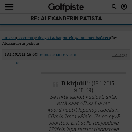
RE: ALEXANDERIN PATISTA
Etusivu
›
Foorumit
›
Kilpagolf & harjoittelu
›
Minni merihädässä
›
Re:
Alexanderin patista
18.1.2013 11:28:00
Ilmoita asiaton viesti
#210793
ts
B kirjoitti:
(18.1.2013
9:18:39)
Se mitä sanoit kuulosti siltä,
että saat 4D:ssä lavan
koordinaatit lapanopeudella n.
50m/s 7mm välein. Se on hyvä
suoritus. Entisellä taajuudella
170fr/s lapa tartuu tiedostolle