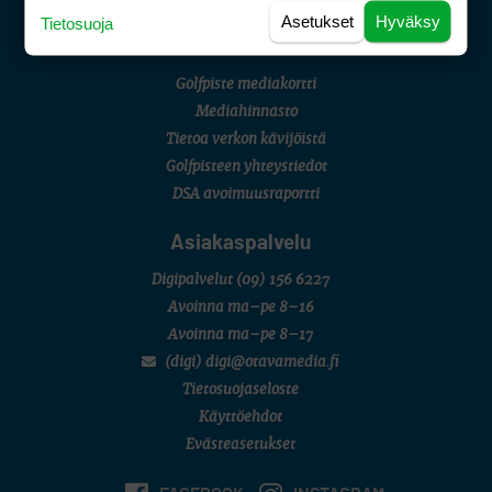
Asetukset
Hyväksy
Tietosuoja
Golfpiste mediakortti
Mediahinnasto
Tietoa verkon kävijöistä
Golfpisteen yhteystiedot
DSA avoimuusraportti
Asiakaspalvelu
Digipalvelut
(09) 156 6227
Avoinna ma–pe 8–16
Avoinna ma–pe 8–17
(digi) digi@otavamedia.fi
Tietosuojaseloste
Käyttöehdot
Evästeasetukset