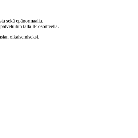
ista sekä epänormaalia.
lveluihin tällä IP-osoitteella.
asian oikaisemiseksi.