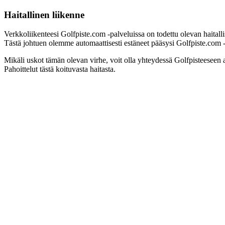
Haitallinen liikenne
Verkkoliikenteesi Golfpiste.com -palveluissa on todettu olevan haitall
Tästä johtuen olemme automaattisesti estäneet pääsysi Golfpiste.com -pa
Mikäli uskot tämän olevan virhe, voit olla yhteydessä Golfpisteeseen 
Pahoittelut tästä koituvasta haitasta.