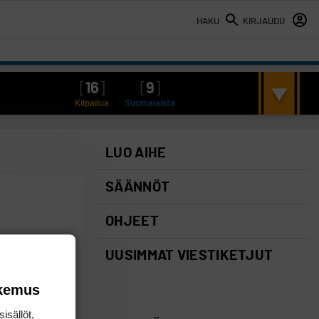
HAKU
KIRJAUDU
[
16
]
[
9
]
Kilpailua
Suomalaista
LUO AIHE
SÄÄNNÖT
OHJEET
UUSIMMAT VIESTIKETJUT
okemus
isällöt,