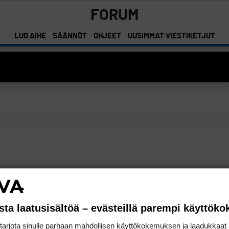
FORUM
LUO AIHE
SÄÄNNÖT
OHJEET
UUSIMMAT VIESTIKETJUT
sta laatusisältöä – evästeillä parempi käyttök
rjota sinulle parhaan mahdollisen käyttökokemuksen ja laadukkaat s