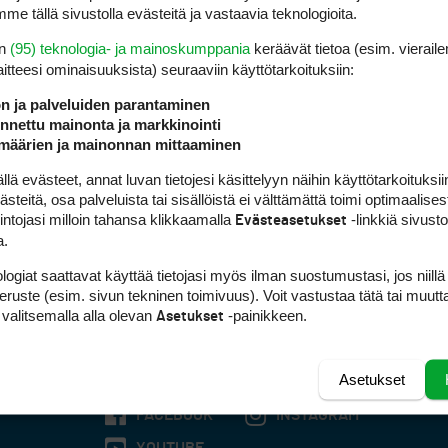
me tällä sivustolla evästeitä ja vastaavia teknologioita.
en
(95) teknologia- ja mainoskumppania
keräävät tietoa (esim. vieraile
laitteesi ominaisuuk­sista) seuraaviin käyttötarkoituksiin:
ön ja palveluiden parantaminen
nettu mainonta ja markkinointi
määrien ja mainonnan mittaaminen
 evästeet, annat luvan tietojesi käsittelyyn näihin käyttötarkoituksiin
teitä, osa palveluista tai sisällöistä ei välttämättä toimi optimaalisest
intojasi milloin tahansa klikkaamalla
-linkkiä sivust
Evästeasetukset
a.
logiat saattavat käyttää tietojasi myös ilman suostumustasi, jos niillä
peruste (esim. sivun tekninen toimivuus). Voit vastustaa tätä tai muutt
 valitsemalla alla olevan
-painikkeen.
Asetukset
Asetukset
FACEBOOK
INSTAGRAM