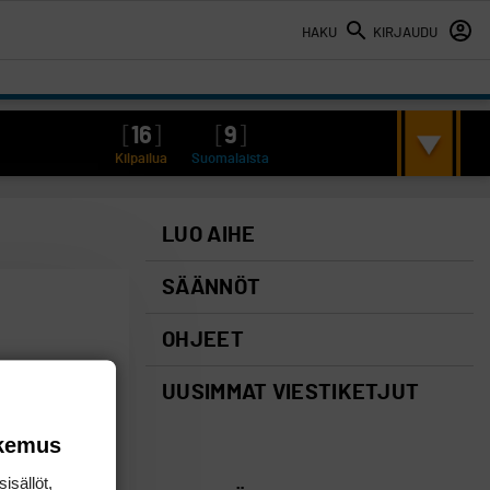
HAKU
KIRJAUDU
[
16
]
[
9
]
Kilpailua
Suomalaista
LUO AIHE
SÄÄNNÖT
OHJEET
UUSIMMAT VIESTIKETJUT
okemus
isällöt,