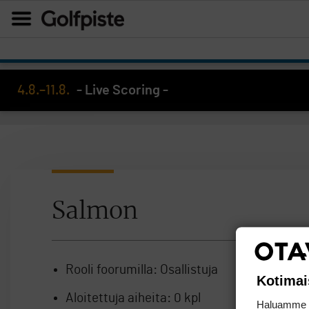
4.8.–11.8.
- Live Scoring -
Salmon
Rooli foorumilla:
Osallistuja
Kotimai
Aloitettuja aiheita:
0 kpl
Haluamme ta