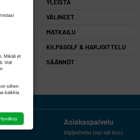
YLEISTÄ
mis­tasi
VÄLINEET
MATKAILU
KILPAGOLF & HARJOITTELU
. Mikäli et
i. Voit
SÄÄNNÖT
on
 on siihen
aa kaikkia
Hyväksy
Asiakaspalvelu
Digipalvelut
(09) 156 6227