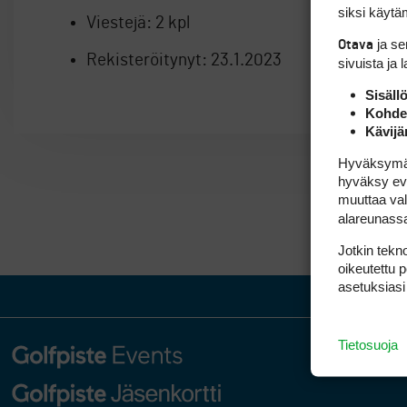
siksi käytäm
Viestejä:
2 kpl
ja s
Otava
Rekisteröitynyt:
23.1.2023
sivuista ja 
Sisäll
Kohden
Kävijä
Hyväksymällä
hyväksy eväs
muuttaa val
alareunass
Jotkin tekno
oikeutettu 
asetuksiasi
Tietosuoja