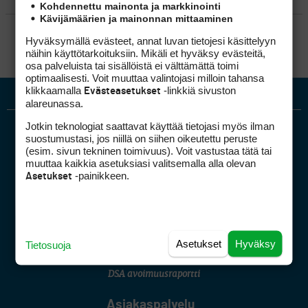
Kohdennettu mainonta ja markkinointi
Kävijämäärien ja mainonnan mittaaminen
SÄÄNNÖT
Hyväksymällä evästeet, annat luvan tietojesi käsittelyyn
näihin käyttötarkoituksiin. Mikäli et hyväksy evästeitä,
osa palveluista tai sisällöistä ei välttämättä toimi
optimaalisesti. Voit muuttaa valintojasi milloin tahansa
klikkaamalla
-linkkiä sivuston
Evästeasetukset
alareunassa.
Jotkin teknologiat saattavat käyttää tietojasi myös ilman
suostumustasi, jos niillä on siihen oikeutettu peruste
(esim. sivun tekninen toimivuus). Voit vastustaa tätä tai
muuttaa kaikkia asetuksiasi valitsemalla alla olevan
-painikkeen.
Asetukset
Golfpiste mediakortti
Mediahinnasto
Tietoa verkon kävijöistä
Asetukset
Hyväksy
Tietosuoja
Golfpisteen yhteystiedot
DSA avoimuusraportti
Asiakaspalvelu