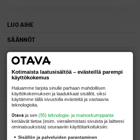
LUO AIHE
SÄÄNNÖT
OHJEET
UUSIMMAT VIESTIKETJUT
Kotimaista laatusisältöä – evästeillä parempi
käyttökokemus
Haluamme tarjota sinulle parhaan mahdollisen
käyttökokemuksen ja laadukkaat sisällöt, siksi
YLEISTÄ
käytämme tällä sivustolla evästeitä ja vastaavia
teknologioita.
VÄLINEET
ja sen
(95) teknologia- ja mainoskumppania
Otava
keräävät tietoa (esim. vierailemis­tasi sivuista ja laitteesi
MATKAILU
ominaisuuk­sista) seuraaviin käyttötarkoituksiin:
Sisällön ja palveluiden parantaminen
KILPAGOLF & HARJOITTELU