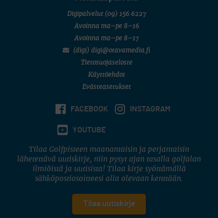
Digipalvelut
(09) 156 6227
Avoinna ma–pe 8–16
Avoinna ma–pe 8–17
(digi) digi@otavamedia.fi
Tietosuojaseloste
Käyttöehdot
Evästeasetukset
FACEBOOK
INSTAGRAM
YOUTUBE
Tilaa Golfpisteen maanantaisin ja perjantaisin
lähetettävä uutiskirje, niin pysyt ajan tasalla golfalan
ilmiöistä ja uutisista! Tilaa kirje syöttämällä
sähköpostiosoitteesi alla olevaan kenttään.
Tilaa uutiskirje