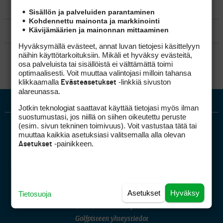
MATKAILU
Sisällön ja palveluiden parantaminen
Kohdennettu mainonta ja markkinointi
Kävijämäärien ja mainonnan mittaaminen
KILPAGOLF & HARJOITTELU
Hyväksymällä evästeet, annat luvan tietojesi käsittelyyn
SÄÄNNÖT
näihin käyttötarkoituksiin. Mikäli et hyväksy evästeitä,
osa palveluista tai sisällöistä ei välttämättä toimi
optimaalisesti. Voit muuttaa valintojasi milloin tahansa
klikkaamalla
-linkkiä sivuston
Evästeasetukset
alareunassa.
Jotkin teknologiat saattavat käyttää tietojasi myös ilman
suostumustasi, jos niillä on siihen oikeutettu peruste
(esim. sivun tekninen toimivuus). Voit vastustaa tätä tai
muuttaa kaikkia asetuksiasi valitsemalla alla olevan
-painikkeen.
Asetukset
Golfpiste mediakortti
Asetukset
Hyväksy
Tietosuoja
Mediahinnasto
Tietoa verkon kävijöistä
Golfpisteen yhteystiedot