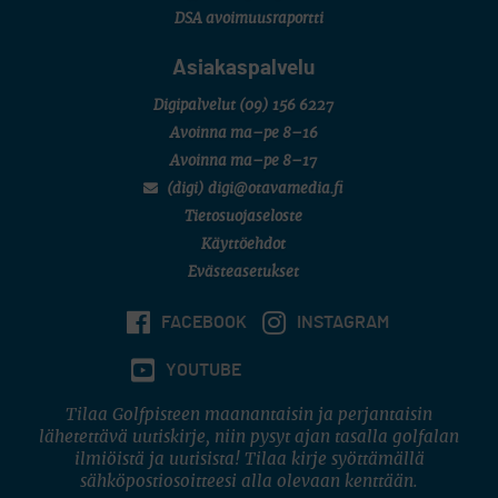
DSA avoimuusraportti
Asiakaspalvelu
Digipalvelut
(09) 156 6227
Avoinna ma–pe 8–16
Avoinna ma–pe 8–17
(digi) digi@otavamedia.fi
Tietosuojaseloste
Käyttöehdot
Evästeasetukset
FACEBOOK
INSTAGRAM
YOUTUBE
Tilaa Golfpisteen maanantaisin ja perjantaisin
lähetettävä uutiskirje, niin pysyt ajan tasalla golfalan
ilmiöistä ja uutisista! Tilaa kirje syöttämällä
sähköpostiosoitteesi alla olevaan kenttään.