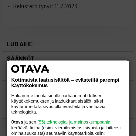
Rekisteröitynyt:
11.2.2023
LUO AIHE
SÄÄNNÖT
OHJEET
Kotimaista laatusisältöä – evästeillä parempi
käyttökokemus
UUSIMMAT VIESTIKETJUT
Haluamme tarjota sinulle parhaan mahdollisen
käyttökokemuksen ja laadukkaat sisällöt, siksi
käytämme tällä sivustolla evästeitä ja vastaavia
YLEISTÄ
teknologioita.
ja sen
(95) teknologia- ja mainoskumppania
Otava
VÄLINEET
keräävät tietoa (esim. vierailemis­tasi sivuista ja laitteesi
ominaisuuk­sista) seuraaviin käyttötarkoituksiin: