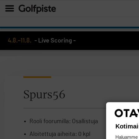
4.8.–11.8.
- Live Scoring -
Spurs56
Rooli foorumilla:
Osallistuja
Kotimai
Aloitettuja aiheita:
0 kpl
Haluamme ta