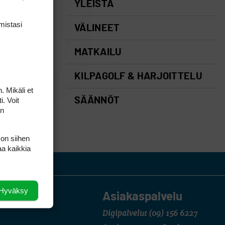
YLEISTÄ
mis­tasi
VÄLINEET
MATKAILU
KILPAGOLF & HARJOITTELU
. Mikäli et
i. Voit
SÄÄNNÖT
on
 on siihen
aa kaikkia
Hyväksy
Asiakaspalvelu
Digipalvelut
(09) 156 6227