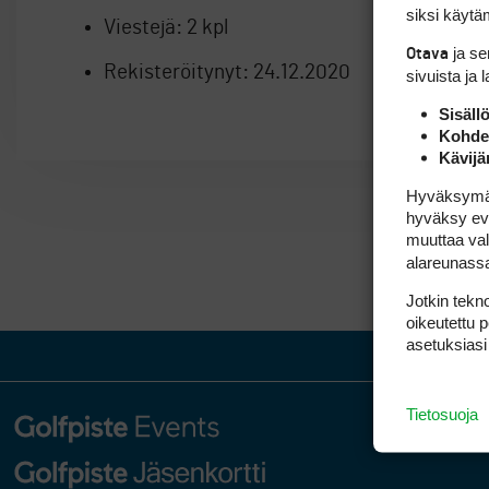
siksi käytäm
Viestejä:
2 kpl
ja s
Otava
Rekisteröitynyt:
24.12.2020
sivuista ja 
Sisäll
Kohden
Kävijä
Hyväksymällä
hyväksy eväs
muuttaa val
alareunass
Jotkin tekno
oikeutettu 
asetuksiasi
Tietosuoja