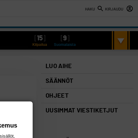
HAKU
KIRJAUDU
[
15
]
[
9
]
Kilpailua
Suomalaista
LUO AIHE
SÄÄNNÖT
OHJEET
UUSIMMAT VIESTIKETJUT
okemus
isällöt,