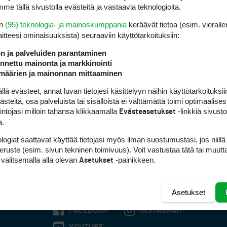
me tällä sivustolla evästeitä ja vastaavia teknologioita.
en
(95) teknologia- ja mainoskumppania
keräävät tietoa (esim. vieraile
laitteesi ominaisuuk­sista) seuraaviin käyttötarkoituksiin:
ön ja palveluiden parantaminen
nettu mainonta ja markkinointi
määrien ja mainonnan mittaaminen
 evästeet, annat luvan tietojesi käsittelyyn näihin käyttötarkoituksiin
teitä, osa palveluista tai sisällöistä ei välttämättä toimi optimaalisest
intojasi milloin tahansa klikkaamalla
-linkkiä sivust
Evästeasetukset
a.
logiat saattavat käyttää tietojasi myös ilman suostumustasi, jos niillä
peruste (esim. sivun tekninen toimivuus). Voit vastustaa tätä tai muutt
 valitsemalla alla olevan
-painikkeen.
Asetukset
Asetukset
FACEBOOK
INSTAGRAM