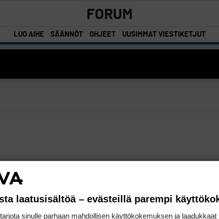
FORUM
LUO AIHE
SÄÄNNÖT
OHJEET
UUSIMMAT VIESTIKETJUT
sta laatusisältöä – evästeillä parempi käyttök
rjota sinulle parhaan mahdollisen käyttökokemuksen ja laadukkaat s