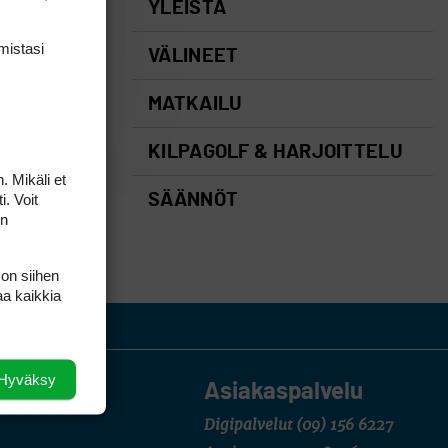
YLEISTÄ
mis­tasi
VÄLINEET
MATKAILU
KILPAGOLF & HARJOITTELU
. Mikäli et
i. Voit
SÄÄNNÖT
on
 on siihen
aa kaikkia
Hyväksy
Asiakaspalvelu
Digipalvelut
(09) 156 6227