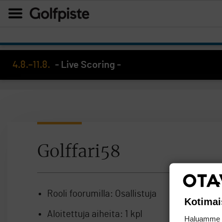
4.8.–11.8.
- Live Scoring -
Golffari58
Rooli foorumilla:
Osallistuja
Kotimai
Aloitettuja aiheita:
1 kpl
Haluamme ta