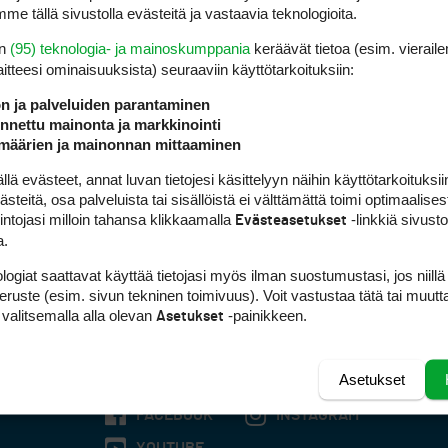
me tällä sivustolla evästeitä ja vastaavia teknologioita.
en
(95) teknologia- ja mainoskumppania
keräävät tietoa (esim. vieraile
laitteesi ominaisuuk­sista) seuraaviin käyttötarkoituksiin:
ön ja palveluiden parantaminen
nettu mainonta ja markkinointi
määrien ja mainonnan mittaaminen
 evästeet, annat luvan tietojesi käsittelyyn näihin käyttötarkoituksiin
teitä, osa palveluista tai sisällöistä ei välttämättä toimi optimaalisest
intojasi milloin tahansa klikkaamalla
-linkkiä sivust
Evästeasetukset
a.
logiat saattavat käyttää tietojasi myös ilman suostumustasi, jos niillä
peruste (esim. sivun tekninen toimivuus). Voit vastustaa tätä tai muutt
 valitsemalla alla olevan
-painikkeen.
Asetukset
Asetukset
FACEBOOK
INSTAGRAM