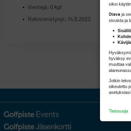
siksi käytäm
Viestejä:
0 kpl
ja s
Otava
Rekisteröitynyt:
14.9.2022
sivuista ja 
Sisäll
Kohden
Kävijä
Hyväksymällä
hyväksy eväs
muuttaa val
alareunass
Jotkin tekno
oikeutettu 
asetuksiasi
Tietosuoja