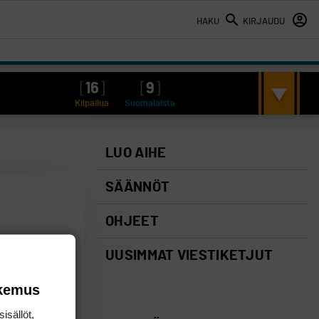
HAKU
KIRJAUDU
[
16
]
[
9
]
Kilpailua
Suomalaista
LUO AIHE
SÄÄNNÖT
OHJEET
UUSIMMAT VIESTIKETJUT
okemus
isällöt,