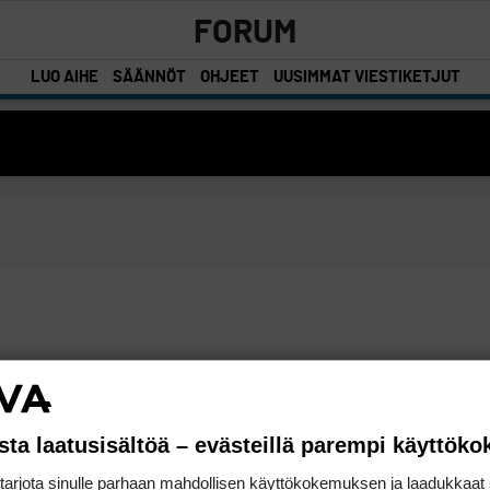
FORUM
LUO AIHE
SÄÄNNÖT
OHJEET
UUSIMMAT VIESTIKETJUT
sta laatusisältöä – evästeillä parempi käyttök
rjota sinulle parhaan mahdollisen käyttökokemuksen ja laadukkaat s