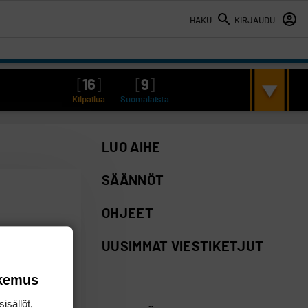
HAKU
KIRJAUDU
[
16
]
[
9
]
Kilpailua
Suomalaista
LUO AIHE
SÄÄNNÖT
OHJEET
UUSIMMAT VIESTIKETJUT
okemus
isällöt,