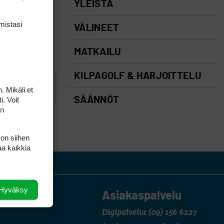
YLEISTÄ
mis­tasi
VÄLINEET
MATKAILU
KILPAGOLF & HARJOITTELU
. Mikäli et
i. Voit
SÄÄNNÖT
on
 on siihen
aa kaikkia
Hyväksy
Asiakaspalvelu
Digipalvelut
(09) 156 6227