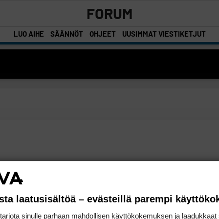
FORUM
LUO AIHE
SÄÄNNÖT
OHJEET
UUSIMMAT VIESTIKETJUT
sta laatusisältöä – evästeillä parempi käyttök
rjota sinulle parhaan mahdollisen käyttökokemuksen ja laadukkaat s