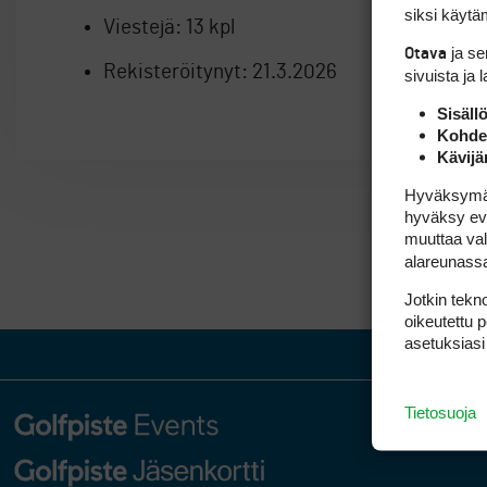
siksi käytäm
Viestejä:
13 kpl
ja s
Otava
Rekisteröitynyt:
21.3.2026
sivuista ja 
Sisäll
Kohden
Kävijä
Hyväksymällä
hyväksy eväs
muuttaa val
alareunass
Jotkin tekno
oikeutettu 
asetuksiasi
Tietosuoja