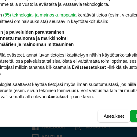
me tällä sivustolla evästeitä ja vastaavia teknologioita.
en
(95) teknologia- ja mainoskumppania
keräävät tietoa (esim. vieraile
laitteesi ominaisuuk­sista) seuraaviin käyttötarkoituksiin:
ön ja palveluiden parantaminen
nettu mainonta ja markkinointi
määrien ja mainonnan mittaaminen
 evästeet, annat luvan tietojesi käsittelyyn näihin käyttötarkoituksiin
teitä, osa palveluista tai sisällöistä ei välttämättä toimi optimaalisest
intojasi milloin tahansa klikkaamalla
-linkkiä sivust
Evästeasetukset
a.
logiat saattavat käyttää tietojasi myös ilman suostumustasi, jos niillä
peruste (esim. sivun tekninen toimivuus). Voit vastustaa tätä tai muutt
 valitsemalla alla olevan
-painikkeen.
Asetukset
Asetukset
FACEBOOK
INSTAGRAM