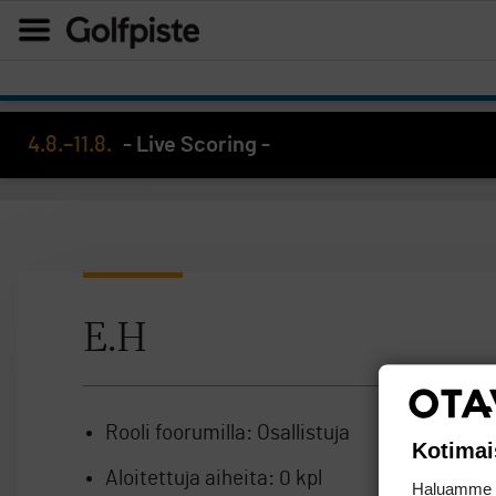
4.8.–11.8.
- Live Scoring -
E.H
Rooli foorumilla:
Osallistuja
Kotimai
Aloitettuja aiheita:
0 kpl
Haluamme ta