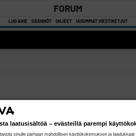
FORUM
LUO AIHE
SÄÄNNÖT
OHJEET
UUSIMMAT VIESTIKETJUT
sta laatusisältöä – evästeillä parempi käyttök
rjota sinulle parhaan mahdollisen käyttökokemuksen ja laadukkaat s