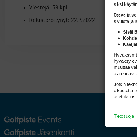
siksi käytäm
Viestejä:
59 kpl
ja s
Otava
Rekisteröitynyt:
22.7.2022
sivuista ja 
Sisäll
Kohden
Kävijä
Hyväksymällä
hyväksy eväs
muuttaa val
alareunass
Jotkin tekno
oikeutettu 
asetuksiasi
Tietosuoja