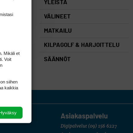
YLEISTÄ
mis­tasi
VÄLINEET
MATKAILU
KILPAGOLF & HARJOITTELU
. Mikäli et
i. Voit
SÄÄNNÖT
on
 on siihen
aa kaikkia
Hyväksy
Asiakaspalvelu
Digipalvelut
(09) 156 6227