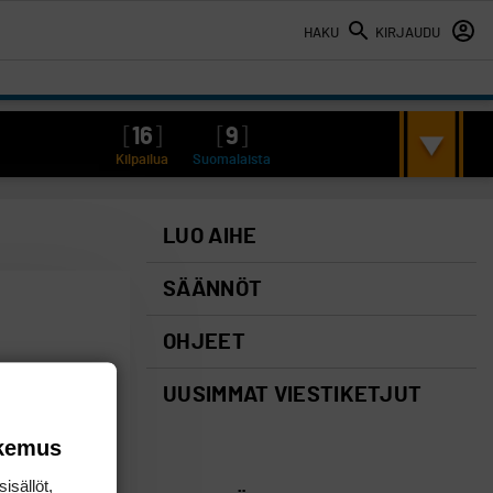
HAKU
KIRJAUDU
[
16
]
[
9
]
Kilpailua
Suomalaista
LUO AIHE
SÄÄNNÖT
OHJEET
UUSIMMAT VIESTIKETJUT
okemus
isällöt,