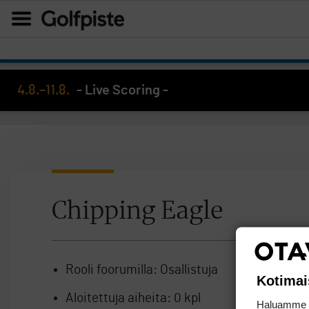
4.8.–11.8.
- Live Scoring -
Chipping Eagle
Rooli foorumilla:
Osallistuja
Kotimai
Aloitettuja aiheita:
0 kpl
Haluamme ta