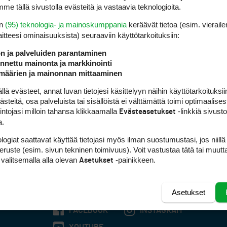
me tällä sivustolla evästeitä ja vastaavia teknologioita.
en
(95) teknologia- ja mainoskumppania
keräävät tietoa (esim. vieraile
laitteesi ominaisuuk­sista) seuraaviin käyttötarkoituksiin:
ön ja palveluiden parantaminen
nettu mainonta ja markkinointi
määrien ja mainonnan mittaaminen
 evästeet, annat luvan tietojesi käsittelyyn näihin käyttötarkoituksiin
teitä, osa palveluista tai sisällöistä ei välttämättä toimi optimaalisest
intojasi milloin tahansa klikkaamalla
-linkkiä sivust
Evästeasetukset
a.
logiat saattavat käyttää tietojasi myös ilman suostumustasi, jos niillä
peruste (esim. sivun tekninen toimivuus). Voit vastustaa tätä tai muutt
 valitsemalla alla olevan
-painikkeen.
Asetukset
Asetukset
FACEBOOK
INSTAGRAM