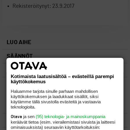
Rekisteröitynyt:
23.9.2017
LUO AIHE
SÄÄNNÖT
OHJEET
Kotimaista laatusisältöä – evästeillä parempi
käyttökokemus
UUSIMMAT VIESTIKETJUT
Haluamme tarjota sinulle parhaan mahdollisen
käyttökokemuksen ja laadukkaat sisällöt, siksi
käytämme tällä sivustolla evästeitä ja vastaavia
YLEISTÄ
teknologioita.
ja sen
(95) teknologia- ja mainoskumppania
Otava
VÄLINEET
keräävät tietoa (esim. vierailemis­tasi sivuista ja laitteesi
ominaisuuk­sista) seuraaviin käyttötarkoituksiin: