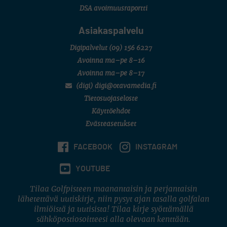
DSA avoimuusraportti
Asiakaspalvelu
Digipalvelut
(09) 156 6227
Avoinna ma–pe 8–16
Avoinna ma–pe 8–17
(digi) digi@otavamedia.fi
Tietosuojaseloste
Käyttöehdot
Evästeasetukset
FACEBOOK
INSTAGRAM
YOUTUBE
Tilaa Golfpisteen maanantaisin ja perjantaisin
lähetettävä uutiskirje, niin pysyt ajan tasalla golfalan
ilmiöistä ja uutisista! Tilaa kirje syöttämällä
sähköpostiosoitteesi alla olevaan kenttään.