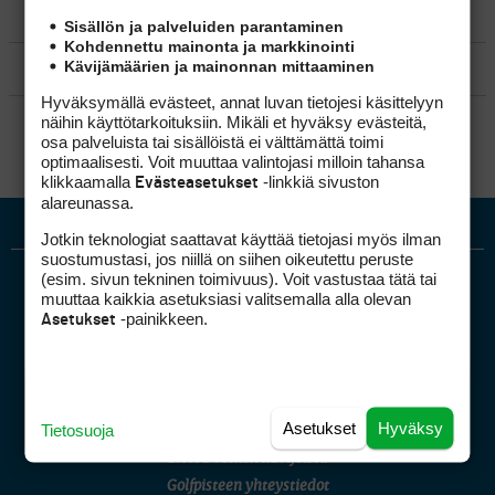
MATKAILU
Sisällön ja palveluiden parantaminen
Kohdennettu mainonta ja markkinointi
Kävijämäärien ja mainonnan mittaaminen
KILPAGOLF & HARJOITTELU
Hyväksymällä evästeet, annat luvan tietojesi käsittelyyn
SÄÄNNÖT
näihin käyttötarkoituksiin. Mikäli et hyväksy evästeitä,
osa palveluista tai sisällöistä ei välttämättä toimi
optimaalisesti. Voit muuttaa valintojasi milloin tahansa
klikkaamalla
-linkkiä sivuston
Evästeasetukset
alareunassa.
Jotkin teknologiat saattavat käyttää tietojasi myös ilman
suostumustasi, jos niillä on siihen oikeutettu peruste
(esim. sivun tekninen toimivuus). Voit vastustaa tätä tai
muuttaa kaikkia asetuksiasi valitsemalla alla olevan
-painikkeen.
Asetukset
Golfpiste mediakortti
Asetukset
Hyväksy
Tietosuoja
Mediahinnasto
Tietoa verkon kävijöistä
Golfpisteen yhteystiedot