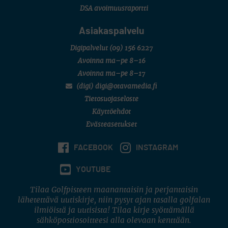
DSA avoimuusraportti
Asiakaspalvelu
Digipalvelut
(09) 156 6227
Avoinna ma–pe 8–16
Avoinna ma–pe 8–17
(digi) digi@otavamedia.fi
Tietosuojaseloste
Käyttöehdot
Evästeasetukset
FACEBOOK
INSTAGRAM
YOUTUBE
Tilaa Golfpisteen maanantaisin ja perjantaisin
lähetettävä uutiskirje, niin pysyt ajan tasalla golfalan
ilmiöistä ja uutisista! Tilaa kirje syöttämällä
sähköpostiosoitteesi alla olevaan kenttään.