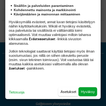
MATKAILU
Sisällön ja palveluiden parantaminen
Kohdennettu mainonta ja markkinointi
Kävijämäärien ja mainonnan mittaaminen
KILPAGOLF & HARJOITTELU
Hyväksymällä evästeet, annat luvan tietojesi käsittelyyn
SÄÄNNÖT
näihin käyttötarkoituksiin. Mikäli et hyväksy evästeitä,
osa palveluista tai sisällöistä ei välttämättä toimi
optimaalisesti. Voit muuttaa valintojasi milloin tahansa
klikkaamalla
-linkkiä sivuston
Evästeasetukset
alareunassa.
Jotkin teknologiat saattavat käyttää tietojasi myös ilman
suostumustasi, jos niillä on siihen oikeutettu peruste
(esim. sivun tekninen toimivuus). Voit vastustaa tätä tai
muuttaa kaikkia asetuksiasi valitsemalla alla olevan
-painikkeen.
Asetukset
Golfpiste mediakortti
Asetukset
Hyväksy
Tietosuoja
Mediahinnasto
Tietoa verkon kävijöistä
Golfpisteen yhteystiedot