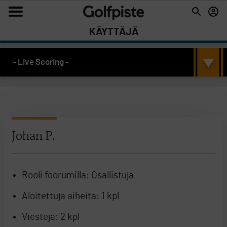
KÄYTTÄJÄ
- Live Scoring -
Johan P.
Rooli foorumilla:
Osallistuja
Aloitettuja aiheita:
1 kpl
Viestejä:
2 kpl