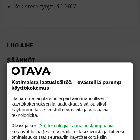
Rekisteröitynyt:
3.1.2017
LUO AIHE
SÄÄNNÖT
OHJEET
Kotimaista laatusisältöä – evästeillä parempi
käyttökokemus
UUSIMMAT VIESTIKETJUT
Haluamme tarjota sinulle parhaan mahdollisen
käyttökokemuksen ja laadukkaat sisällöt, siksi
käytämme tällä sivustolla evästeitä ja vastaavia
YLEISTÄ
teknologioita.
ja sen
(95) teknologia- ja mainoskumppania
Otava
VÄLINEET
keräävät tietoa (esim. vierailemis­tasi sivuista ja laitteesi
ominaisuuk­sista) seuraaviin käyttötarkoituksiin: