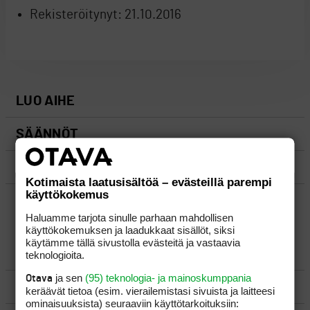
Rekisteröitynyt:
21.10.2016
LUO AIHE
SÄÄNNÖT
OHJEET
Kotimaista laatusisältöä – evästeillä parempi
käyttökokemus
UUSIMMAT VIESTIKETJUT
Haluamme tarjota sinulle parhaan mahdollisen
käyttökokemuksen ja laadukkaat sisällöt, siksi
käytämme tällä sivustolla evästeitä ja vastaavia
YLEISTÄ
teknologioita.
ja sen
(95) teknologia- ja mainoskumppania
Otava
VÄLINEET
keräävät tietoa (esim. vierailemis­tasi sivuista ja laitteesi
ominaisuuk­sista) seuraaviin käyttötarkoituksiin: