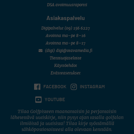
DSA avoimuusraportti
Asiakaspalvelu
Digipalvelut
(09) 156 6227
Avoinna ma–pe 8–16
Avoinna ma–pe 8–17
(digi) digi@otavamedia.fi
Tietosuojaseloste
Käyttöehdot
Evästeasetukset
FACEBOOK
INSTAGRAM
YOUTUBE
Tilaa Golfpisteen maanantaisin ja perjantaisin
lähetettävä uutiskirje, niin pysyt ajan tasalla golfalan
ilmiöistä ja uutisista! Tilaa kirje syöttämällä
sähköpostiosoitteesi alla olevaan kenttään.