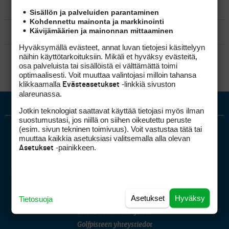
MATKAILU
Sisällön ja palveluiden parantaminen
Kohdennettu mainonta ja markkinointi
Kävijämäärien ja mainonnan mittaaminen
KILPAGOLF & HARJOITTELU
Hyväksymällä evästeet, annat luvan tietojesi käsittelyyn
SÄÄNNÖT
näihin käyttötarkoituksiin. Mikäli et hyväksy evästeitä,
osa palveluista tai sisällöistä ei välttämättä toimi
optimaalisesti. Voit muuttaa valintojasi milloin tahansa
klikkaamalla
-linkkiä sivuston
Evästeasetukset
alareunassa.
Jotkin teknologiat saattavat käyttää tietojasi myös ilman
suostumustasi, jos niillä on siihen oikeutettu peruste
(esim. sivun tekninen toimivuus). Voit vastustaa tätä tai
muuttaa kaikkia asetuksiasi valitsemalla alla olevan
-painikkeen.
Asetukset
Golfpiste mediakortti
Asetukset
Hyväksy
Tietosuoja
Mediahinnasto
Tietoa verkon kävijöistä
Golfpisteen yhteystiedot