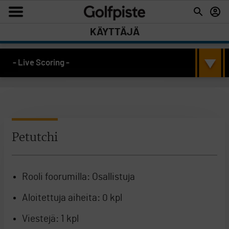
KÄYTTÄJÄ
- Live Scoring -
Petutchi
Rooli foorumilla:
Osallistuja
Aloitettuja aiheita:
0 kpl
Viestejä:
1 kpl