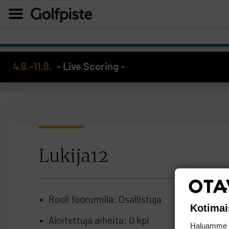
4.8.–11.8.
- Live Scoring -
Lukija12
Rooli foorumilla:
Osallistuja
Kotimai
Aloitettuja aiheita:
0 kpl
Haluamme ta