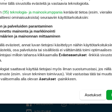
me tällä sivustolla evästeitä ja vastaavia teknologioita.
en
(95) teknologia- ja mainoskumppania
keräävät tietoa (esim. vieraile
laitteesi ominaisuuk­sista) seuraaviin käyttötarkoituksiin:
ön ja palveluiden parantaminen
nettu mainonta ja markkinointi
määrien ja mainonnan mittaaminen
 evästeet, annat luvan tietojesi käsittelyyn näihin käyttötarkoituksiin
teitä, osa palveluista tai sisällöistä ei välttämättä toimi optimaalisest
intojasi milloin tahansa klikkaamalla
-linkkiä sivust
Evästeasetukset
a.
logiat saattavat käyttää tietojasi myös ilman suostumustasi, jos niillä
peruste (esim. sivun tekninen toimivuus). Voit vastustaa tätä tai muutt
 valitsemalla alla olevan
-painikkeen.
Asetukset
Asetukset
FACEBOOK
INSTAGRAM