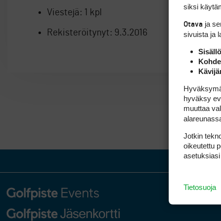
siksi käytäm
Viestejä:
1 kpl
ja s
Otava
Rekisteröitynyt:
9.3.2016
sivuista ja 
Sisäll
Kohden
Kävijä
Hyväksymällä
hyväksy eväs
muuttaa val
alareunass
Jotkin tekno
oikeutettu 
asetuksiasi
Tietosuoja