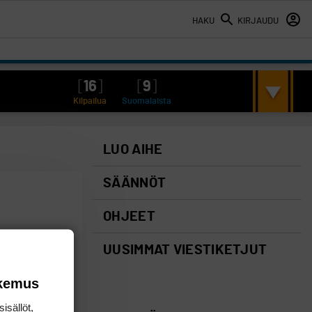
HAKU
KIRJAUDU
[
16
]
[
9
]
Kilpailua
Suomalaista
LUO AIHE
SÄÄNNÖT
OHJEET
UUSIMMAT VIESTIKETJUT
okemus
isällöt,