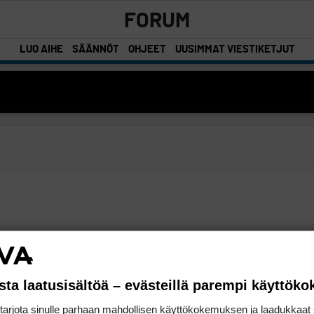
FORUM
LUO AIHE
SÄÄNNÖT
OHJEET
UUSIMMAT VIESTIKETJUT
sta laatusisältöä – evästeillä parempi käyttök
rjota sinulle parhaan mahdollisen käyttökokemuksen ja laadukkaat s