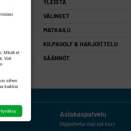
YLEISTÄ
mis­tasi
VÄLINEET
MATKAILU
KILPAGOLF & HARJOITTELU
. Mikäli et
i. Voit
SÄÄNNÖT
on
 on siihen
aa kaikkia
Hyväksy
Asiakaspalvelu
Digipalvelut
(09) 156 6227