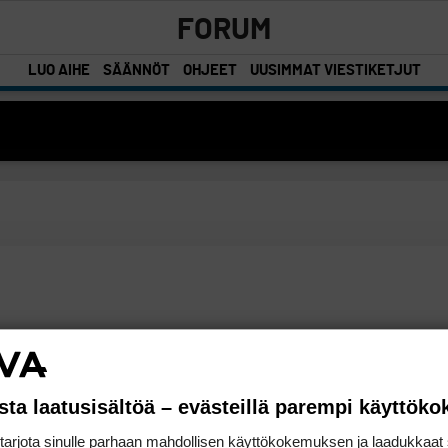
FORUM
LUO AIHE
SÄÄNNÖT
OHJEET
UUSIMMAT VIESTIKETJUT
sta laatusisältöä – evästeillä parempi käyttök
rjota sinulle parhaan mahdollisen käyttökokemuksen ja laadukkaat s