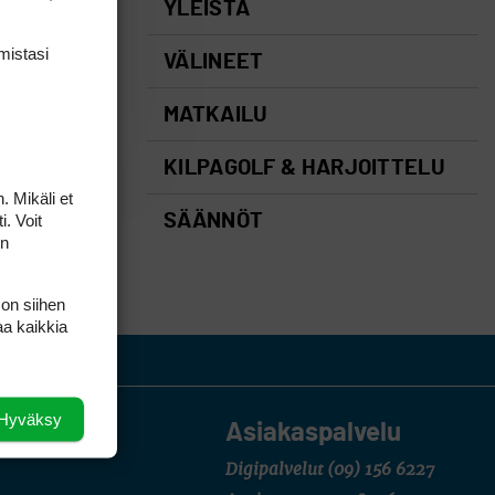
YLEISTÄ
mis­tasi
VÄLINEET
MATKAILU
KILPAGOLF & HARJOITTELU
. Mikäli et
i. Voit
SÄÄNNÖT
on
 on siihen
aa kaikkia
Hyväksy
Asiakaspalvelu
Digipalvelut
(09) 156 6227