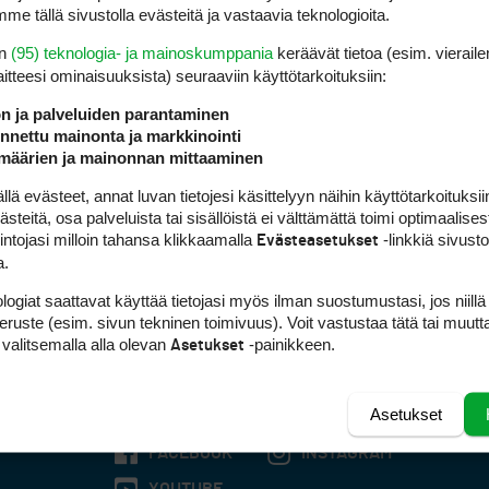
me tällä sivustolla evästeitä ja vastaavia teknologioita.
en
(95) teknologia- ja mainoskumppania
keräävät tietoa (esim. vieraile
laitteesi ominaisuuk­sista) seuraaviin käyttötarkoituksiin:
ön ja palveluiden parantaminen
nettu mainonta ja markkinointi
määrien ja mainonnan mittaaminen
 evästeet, annat luvan tietojesi käsittelyyn näihin käyttötarkoituksiin
teitä, osa palveluista tai sisällöistä ei välttämättä toimi optimaalisest
intojasi milloin tahansa klikkaamalla
-linkkiä sivust
Evästeasetukset
a.
logiat saattavat käyttää tietojasi myös ilman suostumustasi, jos niillä
peruste (esim. sivun tekninen toimivuus). Voit vastustaa tätä tai muutt
 valitsemalla alla olevan
-painikkeen.
Asetukset
Asetukset
FACEBOOK
INSTAGRAM