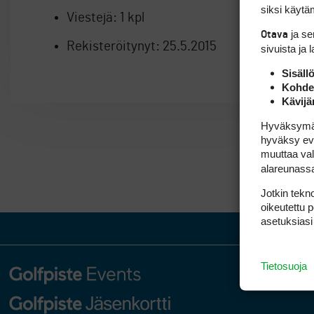
siksi käytäm
Viestejä:
1 kpl
ja s
Otava
Rekisteröitynyt:
25.5.2015
sivuista ja 
Sisäll
Kohden
Kävijä
Hyväksymällä
hyväksy eväs
muuttaa val
alareunass
Jotkin tekno
oikeutettu 
asetuksiasi
Tietosuoja