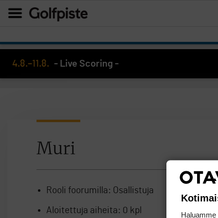
4.8.–11.8.
- Live Scoring -
Muri
Rooli foorumilla:
Osallistuja
Kotimai
Aloitettuja aiheita:
0 kpl
Haluamme ta