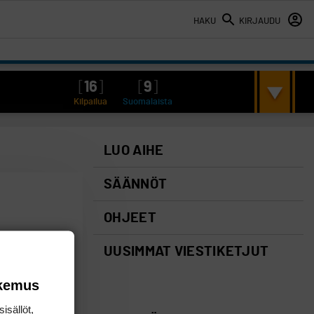
HAKU
KIRJAUDU
[
16
]
[
9
]
Kilpailua
Suomalaista
LUO AIHE
SÄÄNNÖT
OHJEET
UUSIMMAT VIESTIKETJUT
okemus
isällöt,