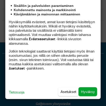
MATKAILU
Sisällön ja palveluiden parantaminen
Kohdennettu mainonta ja markkinointi
Kävijämäärien ja mainonnan mittaaminen
KILPAGOLF & HARJOITTELU
Hyväksymällä evästeet, annat luvan tietojesi käsittelyyn
SÄÄNNÖT
näihin käyttötarkoituksiin. Mikäli et hyväksy evästeitä,
osa palveluista tai sisällöistä ei välttämättä toimi
optimaalisesti. Voit muuttaa valintojasi milloin tahansa
klikkaamalla
-linkkiä sivuston
Evästeasetukset
alareunassa.
Jotkin teknologiat saattavat käyttää tietojasi myös ilman
suostumustasi, jos niillä on siihen oikeutettu peruste
(esim. sivun tekninen toimivuus). Voit vastustaa tätä tai
muuttaa kaikkia asetuksiasi valitsemalla alla olevan
-painikkeen.
Asetukset
Golfpiste mediakortti
Asetukset
Hyväksy
Tietosuoja
Mediahinnasto
Tietoa verkon kävijöistä
Golfpisteen yhteystiedot