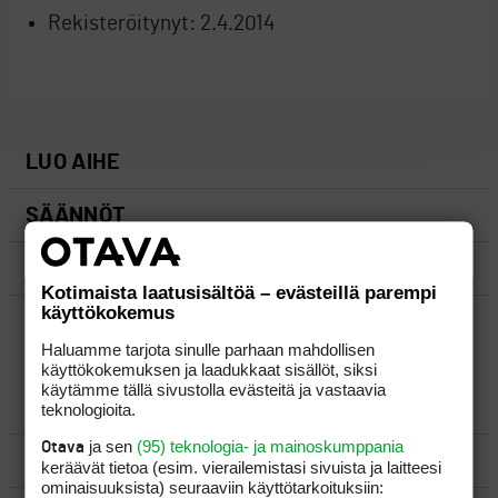
Rekisteröitynyt:
2.4.2014
LUO AIHE
SÄÄNNÖT
OHJEET
Kotimaista laatusisältöä – evästeillä parempi
käyttökokemus
UUSIMMAT VIESTIKETJUT
Haluamme tarjota sinulle parhaan mahdollisen
käyttökokemuksen ja laadukkaat sisällöt, siksi
käytämme tällä sivustolla evästeitä ja vastaavia
YLEISTÄ
teknologioita.
ja sen
(95) teknologia- ja mainoskumppania
Otava
VÄLINEET
keräävät tietoa (esim. vierailemis­tasi sivuista ja laitteesi
ominaisuuk­sista) seuraaviin käyttötarkoituksiin: