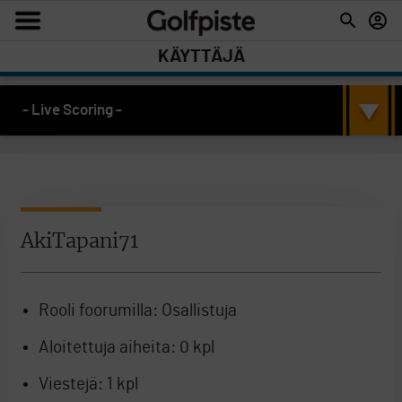
KÄYTTÄJÄ
- Live Scoring -
AkiTapani71
Rooli foorumilla:
Osallistuja
Aloitettuja aiheita:
0 kpl
Viestejä:
1 kpl