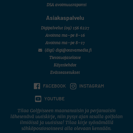
DSA avoimuusraportti
Asiakaspalvelu
Digipalvelut
(09) 156 6227
Avoinna ma–pe 8–16
Avoinna ma–pe 8–17
(digi) digi@otavamedia.fi
Tietosuojaseloste
Käyttöehdot
Evästeasetukset
FACEBOOK
INSTAGRAM
YOUTUBE
Tilaa Golfpisteen maanantaisin ja perjantaisin
lähetettävä uutiskirje, niin pysyt ajan tasalla golfalan
ilmiöistä ja uutisista! Tilaa kirje syöttämällä
sähköpostiosoitteesi alla olevaan kenttään.