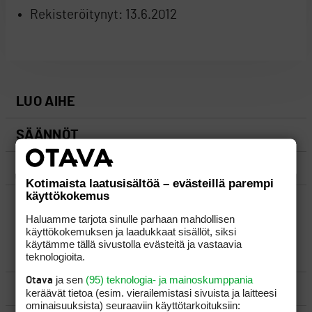
Rekisteröitynyt:
13.6.2012
LUO AIHE
SÄÄNNÖT
OHJEET
Kotimaista laatusisältöä – evästeillä parempi
käyttökokemus
UUSIMMAT VIESTIKETJUT
Haluamme tarjota sinulle parhaan mahdollisen
käyttökokemuksen ja laadukkaat sisällöt, siksi
käytämme tällä sivustolla evästeitä ja vastaavia
YLEISTÄ
teknologioita.
ja sen
(95) teknologia- ja mainoskumppania
Otava
VÄLINEET
keräävät tietoa (esim. vierailemis­tasi sivuista ja laitteesi
ominaisuuk­sista) seuraaviin käyttötarkoituksiin: