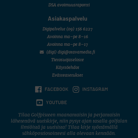
DSA avoimuusraportti
Asiakaspalvelu
Digipalvelut
(09) 156 6227
Avoinna ma–pe 8–16
Avoinna ma–pe 8–17
(digi) digi@otavamedia.fi
Tietosuojaseloste
Käyttöehdot
Evästeasetukset
FACEBOOK
INSTAGRAM
YOUTUBE
Tilaa Golfpisteen maanantaisin ja perjantaisin
lähetettävä uutiskirje, niin pysyt ajan tasalla golfalan
ilmiöistä ja uutisista! Tilaa kirje syöttämällä
sähköpostiosoitteesi alla olevaan kenttään.