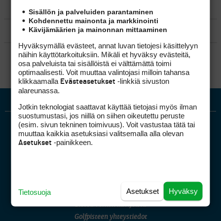
MATKAILU
Sisällön ja palveluiden parantaminen
Kohdennettu mainonta ja markkinointi
Kävijämäärien ja mainonnan mittaaminen
KILPAGOLF & HARJOITTELU
Hyväksymällä evästeet, annat luvan tietojesi käsittelyyn
SÄÄNNÖT
näihin käyttötarkoituksiin. Mikäli et hyväksy evästeitä,
osa palveluista tai sisällöistä ei välttämättä toimi
optimaalisesti. Voit muuttaa valintojasi milloin tahansa
klikkaamalla
-linkkiä sivuston
Evästeasetukset
alareunassa.
Jotkin teknologiat saattavat käyttää tietojasi myös ilman
suostumustasi, jos niillä on siihen oikeutettu peruste
(esim. sivun tekninen toimivuus). Voit vastustaa tätä tai
muuttaa kaikkia asetuksiasi valitsemalla alla olevan
-painikkeen.
Asetukset
Golfpiste mediakortti
Asetukset
Hyväksy
Tietosuoja
Mediahinnasto
Tietoa verkon kävijöistä
Golfpisteen yhteystiedot