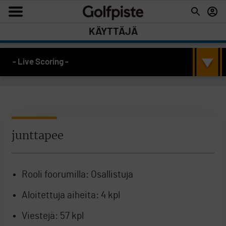
KÄYTTÄJÄ
- Live Scoring -
junttapee
Rooli foorumilla:
Osallistuja
Aloitettuja aiheita:
4 kpl
Viestejä:
57 kpl