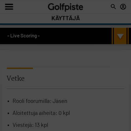
KÄYTTÄJÄ
- Live Scoring -
Vetke
Rooli foorumilla:
Jäsen
Aloitettuja aiheita:
0 kpl
Viestejä:
13 kpl