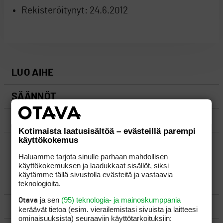
Rekisteröitynyt:
24.6.2012
LUO AIHE
SÄÄNNÖT
OHJEET
Kotimaista laatusisältöä – evästeillä parempi
käyttökokemus
UUSIMMAT VIESTIKETJUT
Haluamme tarjota sinulle parhaan mahdollisen
käyttökokemuksen ja laadukkaat sisällöt, siksi
käytämme tällä sivustolla evästeitä ja vastaavia
YLEISTÄ
teknologioita.
ja sen
(95) teknologia- ja mainoskumppania
Otava
VÄLINEET
keräävät tietoa (esim. vierailemis­tasi sivuista ja laitteesi
ominaisuuk­sista) seuraaviin käyttötarkoituksiin: