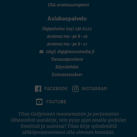
DSA avoimuusraportti
Asiakaspalvelu
Digipalvelut
(09) 156 6227
Avoinna ma–pe 8–16
Avoinna ma–pe 8–17
(digi) digi@otavamedia.fi
Tietosuojaseloste
Käyttöehdot
Evästeasetukset
FACEBOOK
INSTAGRAM
YOUTUBE
Tilaa Golfpisteen maanantaisin ja perjantaisin
lähetettävä uutiskirje, niin pysyt ajan tasalla golfalan
ilmiöistä ja uutisista! Tilaa kirje syöttämällä
sähköpostiosoitteesi alla olevaan kenttään.