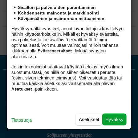
MATKAILU
Sisällön ja palveluiden parantaminen
Kohdennettu mainonta ja markkinointi
Kävijämäärien ja mainonnan mittaaminen
KILPAGOLF & HARJOITTELU
Hyväksymällä evästeet, annat luvan tietojesi käsittelyyn
SÄÄNNÖT
näihin käyttötarkoituksiin. Mikäli et hyväksy evästeitä,
osa palveluista tai sisällöistä ei välttämättä toimi
optimaalisesti. Voit muuttaa valintojasi milloin tahansa
klikkaamalla
-linkkiä sivuston
Evästeasetukset
alareunassa.
Jotkin teknologiat saattavat käyttää tietojasi myös ilman
suostumustasi, jos niillä on siihen oikeutettu peruste
(esim. sivun tekninen toimivuus). Voit vastustaa tätä tai
muuttaa kaikkia asetuksiasi valitsemalla alla olevan
-painikkeen.
Asetukset
Golfpiste mediakortti
Asetukset
Hyväksy
Tietosuoja
Mediahinnasto
Tietoa verkon kävijöistä
Golfpisteen yhteystiedot