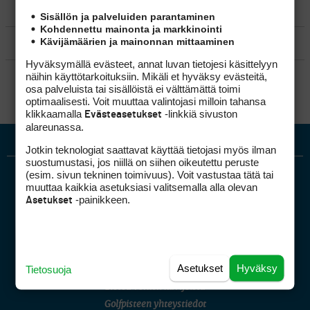
MATKAILU
Sisällön ja palveluiden parantaminen
Kohdennettu mainonta ja markkinointi
Kävijämäärien ja mainonnan mittaaminen
KILPAGOLF & HARJOITTELU
Hyväksymällä evästeet, annat luvan tietojesi käsittelyyn
SÄÄNNÖT
näihin käyttötarkoituksiin. Mikäli et hyväksy evästeitä,
osa palveluista tai sisällöistä ei välttämättä toimi
optimaalisesti. Voit muuttaa valintojasi milloin tahansa
klikkaamalla
-linkkiä sivuston
Evästeasetukset
alareunassa.
Jotkin teknologiat saattavat käyttää tietojasi myös ilman
suostumustasi, jos niillä on siihen oikeutettu peruste
(esim. sivun tekninen toimivuus). Voit vastustaa tätä tai
muuttaa kaikkia asetuksiasi valitsemalla alla olevan
-painikkeen.
Asetukset
Golfpiste mediakortti
Asetukset
Hyväksy
Tietosuoja
Mediahinnasto
Tietoa verkon kävijöistä
Golfpisteen yhteystiedot