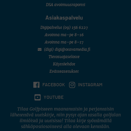
DSA avoimuusraportti
Asiakaspalvelu
Digipalvelut
(09) 156 6227
Avoinna ma–pe 8–16
Avoinna ma–pe 8–17
(digi) digi@otavamedia.fi
Tietosuojaseloste
Käyttöehdot
Evästeasetukset
FACEBOOK
INSTAGRAM
YOUTUBE
Tilaa Golfpisteen maanantaisin ja perjantaisin
lähetettävä uutiskirje, niin pysyt ajan tasalla golfalan
ilmiöistä ja uutisista! Tilaa kirje syöttämällä
sähköpostiosoitteesi alla olevaan kenttään.