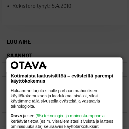
Rekisteröitynyt:
5.4.2010
LUO AIHE
SÄÄNNÖT
OHJEET
Kotimaista laatusisältöä – evästeillä parempi
käyttökokemus
UUSIMMAT VIESTIKETJUT
Haluamme tarjota sinulle parhaan mahdollisen
käyttökokemuksen ja laadukkaat sisällöt, siksi
käytämme tällä sivustolla evästeitä ja vastaavia
YLEISTÄ
teknologioita.
ja sen
(95) teknologia- ja mainoskumppania
Otava
VÄLINEET
keräävät tietoa (esim. vierailemis­tasi sivuista ja laitteesi
ominaisuuk­sista) seuraaviin käyttötarkoituksiin: