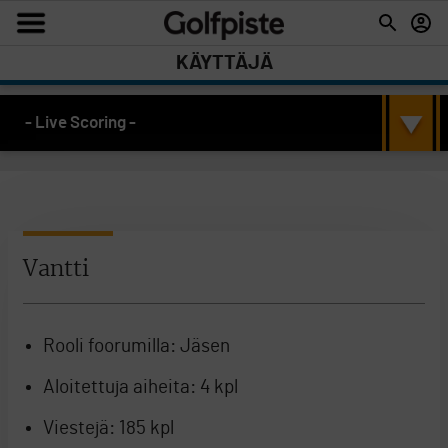
KÄYTTÄJÄ
- Live Scoring -
Vantti
Rooli foorumilla:
Jäsen
Aloitettuja aiheita:
4 kpl
Viestejä:
185 kpl