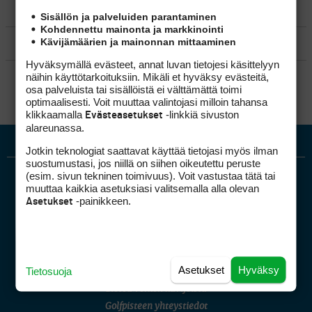
MATKAILU
Sisällön ja palveluiden parantaminen
Kohdennettu mainonta ja markkinointi
Kävijämäärien ja mainonnan mittaaminen
KILPAGOLF & HARJOITTELU
Hyväksymällä evästeet, annat luvan tietojesi käsittelyyn
SÄÄNNÖT
näihin käyttötarkoituksiin. Mikäli et hyväksy evästeitä,
osa palveluista tai sisällöistä ei välttämättä toimi
optimaalisesti. Voit muuttaa valintojasi milloin tahansa
klikkaamalla
-linkkiä sivuston
Evästeasetukset
alareunassa.
Jotkin teknologiat saattavat käyttää tietojasi myös ilman
suostumustasi, jos niillä on siihen oikeutettu peruste
(esim. sivun tekninen toimivuus). Voit vastustaa tätä tai
muuttaa kaikkia asetuksiasi valitsemalla alla olevan
-painikkeen.
Asetukset
Golfpiste mediakortti
Asetukset
Hyväksy
Tietosuoja
Mediahinnasto
Tietoa verkon kävijöistä
Golfpisteen yhteystiedot