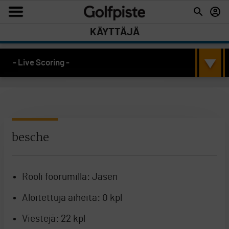
KÄYTTÄJÄ
- Live Scoring -
besche
Rooli foorumilla:
Jäsen
Aloitettuja aiheita:
0 kpl
Viestejä:
22 kpl