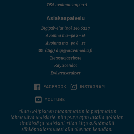
DSA avoimuusraportti
Asiakaspalvelu
Digipalvelut
(09) 156 6227
Avoinna ma–pe 8–16
Avoinna ma–pe 8–17
(digi) digi@otavamedia.fi
Tietosuojaseloste
Käyttöehdot
Evästeasetukset
FACEBOOK
INSTAGRAM
YOUTUBE
Tilaa Golfpisteen maanantaisin ja perjantaisin
lähetettävä uutiskirje, niin pysyt ajan tasalla golfalan
ilmiöistä ja uutisista! Tilaa kirje syöttämällä
sähköpostiosoitteesi alla olevaan kenttään.