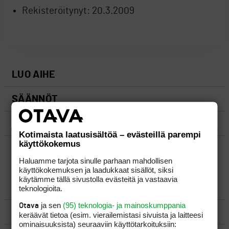
Rekisteröitynyt:
20.3.2009
LUO AIHE
SÄÄNNÖT
OHJEET
Kotimaista laatusisältöä – evästeillä parempi
käyttökokemus
UUSIMMAT VIESTIKETJUT
Haluamme tarjota sinulle parhaan mahdollisen
käyttökokemuksen ja laadukkaat sisällöt, siksi
käytämme tällä sivustolla evästeitä ja vastaavia
YLEISTÄ
teknologioita.
ja sen
(95) teknologia- ja mainoskumppania
Otava
VÄLINEET
keräävät tietoa (esim. vierailemis­tasi sivuista ja laitteesi
ominaisuuk­sista) seuraaviin käyttötarkoituksiin: