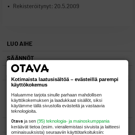
Rekisteröitynyt:
20.5.2009
LUO AIHE
SÄÄNNÖT
OHJEET
Kotimaista laatusisältöä – evästeillä parempi
käyttökokemus
UUSIMMAT VIESTIKETJUT
Haluamme tarjota sinulle parhaan mahdollisen
käyttökokemuksen ja laadukkaat sisällöt, siksi
käytämme tällä sivustolla evästeitä ja vastaavia
YLEISTÄ
teknologioita.
ja sen
(95) teknologia- ja mainoskumppania
Otava
VÄLINEET
keräävät tietoa (esim. vierailemis­tasi sivuista ja laitteesi
ominaisuuk­sista) seuraaviin käyttötarkoituksiin: