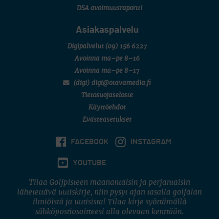
DSA avoimuusraportti
Asiakaspalvelu
Digipalvelut
(09) 156 6227
Avoinna ma–pe 8–16
Avoinna ma–pe 8–17
(digi) digi@otavamedia.fi
Tietosuojaseloste
Käyttöehdot
Evästeasetukset
FACEBOOK
INSTAGRAM
YOUTUBE
Tilaa Golfpisteen maanantaisin ja perjantaisin
lähetettävä uutiskirje, niin pysyt ajan tasalla golfalan
ilmiöistä ja uutisista! Tilaa kirje syöttämällä
sähköpostiosoitteesi alla olevaan kenttään.