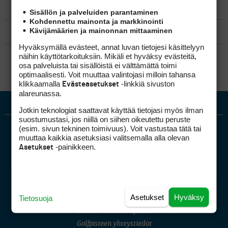
MATKAILU
Sisällön ja palveluiden parantaminen
Kohdennettu mainonta ja markkinointi
Kävijämäärien ja mainonnan mittaaminen
KILPAGOLF & HARJOITTELU
Hyväksymällä evästeet, annat luvan tietojesi käsittelyyn
SÄÄNNÖT
näihin käyttötarkoituksiin. Mikäli et hyväksy evästeitä,
osa palveluista tai sisällöistä ei välttämättä toimi
optimaalisesti. Voit muuttaa valintojasi milloin tahansa
klikkaamalla
-linkkiä sivuston
Evästeasetukset
alareunassa.
Jotkin teknologiat saattavat käyttää tietojasi myös ilman
suostumustasi, jos niillä on siihen oikeutettu peruste
(esim. sivun tekninen toimivuus). Voit vastustaa tätä tai
muuttaa kaikkia asetuksiasi valitsemalla alla olevan
-painikkeen.
Asetukset
Golfpiste mediakortti
Asetukset
Hyväksy
Tietosuoja
Mediahinnasto
Tietoa verkon kävijöistä
Golfpisteen yhteystiedot