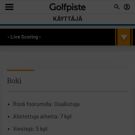
KÄYTTÄJÄ
- Live Scoring -
Boki
Rooli foorumilla:
Osallistuja
Aloitettuja aiheita:
7 kpl
Viestejä:
5 kpl