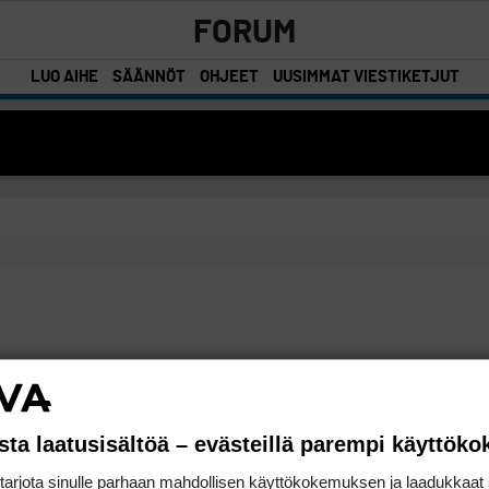
FORUM
LUO AIHE
SÄÄNNÖT
OHJEET
UUSIMMAT VIESTIKETJUT
sta laatusisältöä – evästeillä parempi käyttök
rjota sinulle parhaan mahdollisen käyttökokemuksen ja laadukkaat s