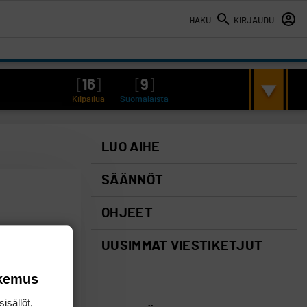
HAKU
KIRJAUDU
[
16
]
[
9
]
Kilpailua
Suomalaista
LUO AIHE
SÄÄNNÖT
OHJEET
UUSIMMAT VIESTIKETJUT
okemus
isällöt,