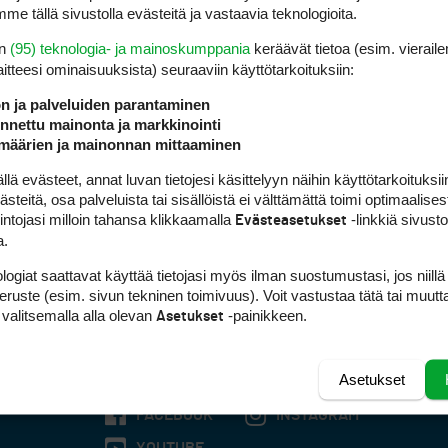
me tällä sivustolla evästeitä ja vastaavia teknologioita.
en
(95) teknologia- ja mainoskumppania
keräävät tietoa (esim. vieraile
laitteesi ominaisuuk­sista) seuraaviin käyttötarkoituksiin:
ön ja palveluiden parantaminen
nettu mainonta ja markkinointi
määrien ja mainonnan mittaaminen
 evästeet, annat luvan tietojesi käsittelyyn näihin käyttötarkoituksiin
teitä, osa palveluista tai sisällöistä ei välttämättä toimi optimaalisest
intojasi milloin tahansa klikkaamalla
-linkkiä sivust
Evästeasetukset
a.
logiat saattavat käyttää tietojasi myös ilman suostumustasi, jos niillä
peruste (esim. sivun tekninen toimivuus). Voit vastustaa tätä tai muutt
 valitsemalla alla olevan
-painikkeen.
Asetukset
Asetukset
FACEBOOK
INSTAGRAM