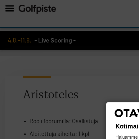
4.8.–11.8.
- Live Scoring -
Aristoteles
Rooli foorumilla:
Osallistuja
Kotimai
Aloitettuja aiheita:
1 kpl
Haluamme ta