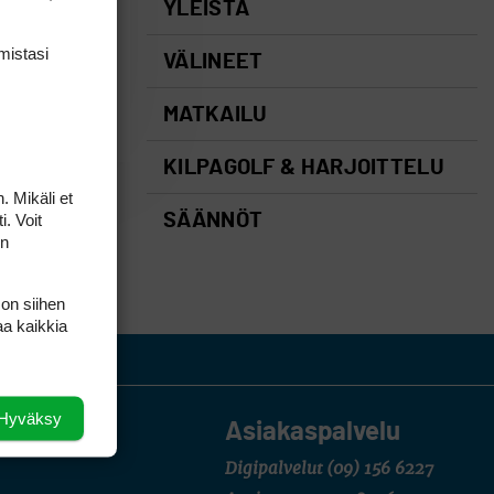
YLEISTÄ
mis­tasi
VÄLINEET
MATKAILU
KILPAGOLF & HARJOITTELU
. Mikäli et
i. Voit
SÄÄNNÖT
on
 on siihen
aa kaikkia
Hyväksy
Asiakaspalvelu
Digipalvelut
(09) 156 6227