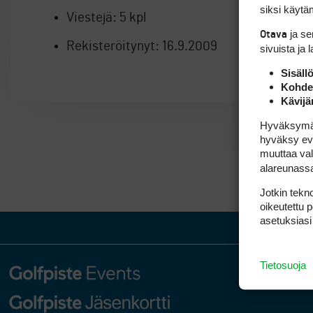
siksi käytäm
Viestejä:
5 kpl
ja s
Otava
Rekisteröitynyt:
16.9.2009
sivuista ja 
Sisäll
Kohden
Kävijä
Hyväksymällä
hyväksy eväs
muuttaa val
alareunass
Jotkin tekno
oikeutettu 
asetuksiasi
Tietosuoja