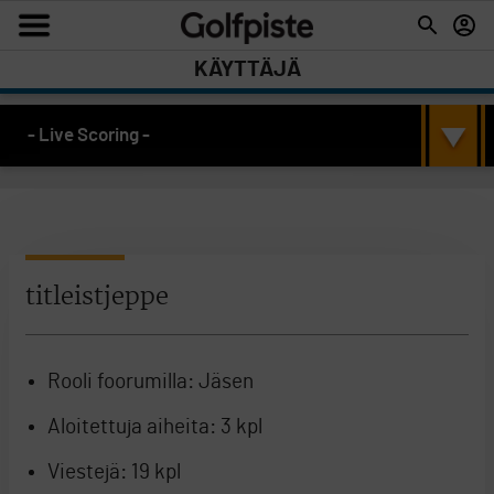
KÄYTTÄJÄ
- Live Scoring -
titleistjeppe
Rooli foorumilla:
Jäsen
Aloitettuja aiheita:
3 kpl
Viestejä:
19 kpl