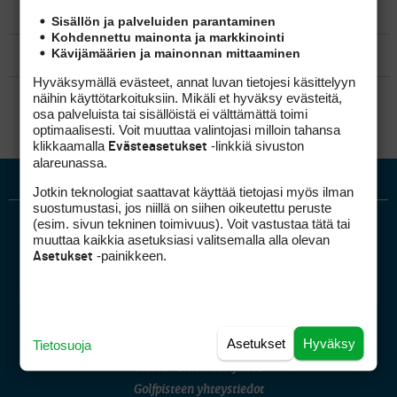
MATKAILU
Sisällön ja palveluiden parantaminen
Kohdennettu mainonta ja markkinointi
Kävijämäärien ja mainonnan mittaaminen
KILPAGOLF & HARJOITTELU
Hyväksymällä evästeet, annat luvan tietojesi käsittelyyn
SÄÄNNÖT
näihin käyttötarkoituksiin. Mikäli et hyväksy evästeitä,
osa palveluista tai sisällöistä ei välttämättä toimi
optimaalisesti. Voit muuttaa valintojasi milloin tahansa
klikkaamalla
-linkkiä sivuston
Evästeasetukset
alareunassa.
Jotkin teknologiat saattavat käyttää tietojasi myös ilman
suostumustasi, jos niillä on siihen oikeutettu peruste
(esim. sivun tekninen toimivuus). Voit vastustaa tätä tai
muuttaa kaikkia asetuksiasi valitsemalla alla olevan
-painikkeen.
Asetukset
Golfpiste mediakortti
Asetukset
Hyväksy
Tietosuoja
Mediahinnasto
Tietoa verkon kävijöistä
Golfpisteen yhteystiedot