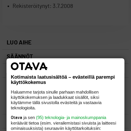
Rekisteröitynyt:
3.7.2008
LUO AIHE
SÄÄNNÖT
OHJEET
Kotimaista laatusisältöä – evästeillä parempi
käyttökokemus
UUSIMMAT VIESTIKETJUT
Haluamme tarjota sinulle parhaan mahdollisen
käyttökokemuksen ja laadukkaat sisällöt, siksi
käytämme tällä sivustolla evästeitä ja vastaavia
YLEISTÄ
teknologioita.
ja sen
(95) teknologia- ja mainoskumppania
Otava
VÄLINEET
keräävät tietoa (esim. vierailemis­tasi sivuista ja laitteesi
ominaisuuk­sista) seuraaviin käyttötarkoituksiin: