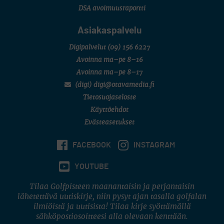
DSA avoimuusraportti
Asiakaspalvelu
Digipalvelut
(09) 156 6227
Avoinna ma–pe 8–16
Avoinna ma–pe 8–17
(digi) digi@otavamedia.fi
Tietosuojaseloste
Käyttöehdot
Evästeasetukset
FACEBOOK
INSTAGRAM
YOUTUBE
Tilaa Golfpisteen maanantaisin ja perjantaisin
lähetettävä uutiskirje, niin pysyt ajan tasalla golfalan
ilmiöistä ja uutisista! Tilaa kirje syöttämällä
sähköpostiosoitteesi alla olevaan kenttään.