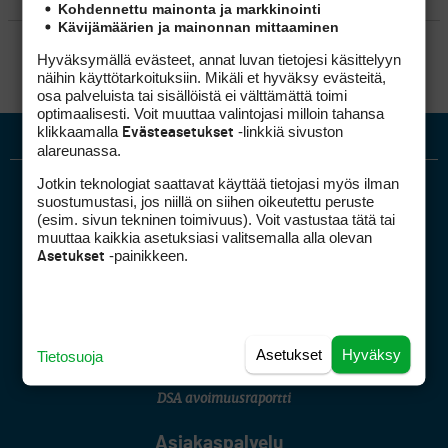
Kohdennettu mainonta ja markkinointi
Kävijämäärien ja mainonnan mittaaminen
SÄÄNNÖT
Hyväksymällä evästeet, annat luvan tietojesi käsittelyyn
näihin käyttötarkoituksiin. Mikäli et hyväksy evästeitä,
osa palveluista tai sisällöistä ei välttämättä toimi
optimaalisesti. Voit muuttaa valintojasi milloin tahansa
klikkaamalla
-linkkiä sivuston
Evästeasetukset
alareunassa.
Jotkin teknologiat saattavat käyttää tietojasi myös ilman
suostumustasi, jos niillä on siihen oikeutettu peruste
(esim. sivun tekninen toimivuus). Voit vastustaa tätä tai
muuttaa kaikkia asetuksiasi valitsemalla alla olevan
-painikkeen.
Asetukset
Golfpiste mediakortti
Mediahinnasto
Tietoa verkon kävijöistä
Asetukset
Hyväksy
Tietosuoja
Golfpisteen yhteystiedot
DSA avoimuusraportti
Asiakaspalvelu