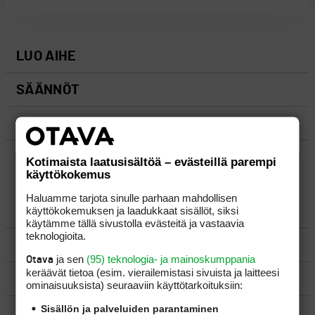
LUO AIHE
SÄÄNNÖT
OHJEET
UUSIMMAT VIESTIKETJUT
Kotimaista laatusisältöä – evästeillä parempi
käyttökokemus
Haluamme tarjota sinulle parhaan mahdollisen
käyttökokemuksen ja laadukkaat sisällöt, siksi
YLEISTÄ
käytämme tällä sivustolla evästeitä ja vastaavia
teknologioita.
VÄLINEET
ja sen
(95) teknologia- ja mainoskumppania
Otava
keräävät tietoa (esim. vierailemis­tasi sivuista ja laitteesi
MATKAILU
ominaisuuk­sista) seuraaviin käyttötarkoituksiin:
Sisällön ja palveluiden parantaminen
KILPAGOLF & HARJOITTELU