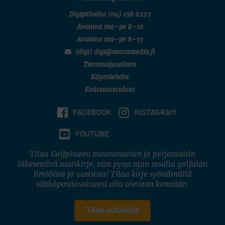
Digipalvelut
(09) 156 6227
Avoinna ma–pe 8–16
Avoinna ma–pe 8–17
(digi) digi@otavamedia.fi
Tietosuojaseloste
Käyttöehdot
Evästeasetukset
FACEBOOK
INSTAGRAM
YOUTUBE
Tilaa Golfpisteen maanantaisin ja perjantaisin
lähetettävä uutiskirje, niin pysyt ajan tasalla golfalan
ilmiöistä ja uutisista! Tilaa kirje syöttämällä
sähköpostiosoitteesi alla olevaan kenttään.
Tilaa uutiskirje