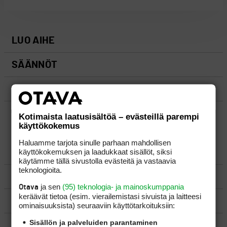
LUO AIHE
SÄÄNNÖT
OHJEET
UUSIMMAT VIESTIKETJUT
Kotimaista laatusisältöä – evästeillä parempi
käyttökokemus
Haluamme tarjota sinulle parhaan mahdollisen
käyttökokemuksen ja laadukkaat sisällöt, siksi
YLEISTÄ
käytämme tällä sivustolla evästeitä ja vastaavia
teknologioita.
VÄLINEET
ja sen
(95) teknologia- ja mainoskumppania
Otava
keräävät tietoa (esim. vierailemis­tasi sivuista ja laitteesi
MATKAILU
ominaisuuk­sista) seuraaviin käyttötarkoituksiin:
Sisällön ja palveluiden parantaminen
KILPAGOLF & HARJOITTELU