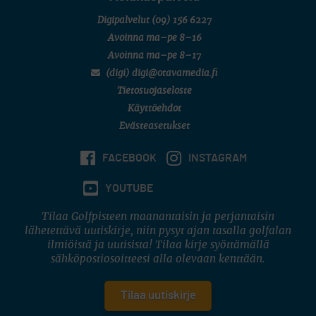
Digipalvelut
(09) 156 6227
Avoinna ma–pe 8–16
Avoinna ma–pe 8–17
(digi) digi@otavamedia.fi
Tietosuojaseloste
Käyttöehdot
Evästeasetukset
FACEBOOK
INSTAGRAM
YOUTUBE
Tilaa Golfpisteen maanantaisin ja perjantaisin
lähetettävä uutiskirje, niin pysyt ajan tasalla golfalan
ilmiöistä ja uutisista! Tilaa kirje syöttämällä
sähköpostiosoitteesi alla olevaan kenttään.
Tilaa uutiskirje