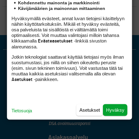
Kohdennettu mainonta ja markkinointi
Kävijämäärien ja mainonnan mittaaminen
SÄÄNNÖT
Hyväksymällä evästeet, annat luvan tietojesi käsittelyyn
näihin käyttötarkoituksiin. Mikäli et hyväksy evästeitä,
osa palveluista tai sisällöistä ei välttämättä toimi
optimaalisesti. Voit muuttaa valintojasi milloin tahansa
klikkaamalla
-linkkiä sivuston
Evästeasetukset
alareunassa.
Jotkin teknologiat saattavat käyttää tietojasi myös ilman
suostumustasi, jos niillä on siihen oikeutettu peruste
(esim. sivun tekninen toimivuus). Voit vastustaa tätä tai
muuttaa kaikkia asetuksiasi valitsemalla alla olevan
-painikkeen.
Asetukset
Golfpiste mediakortti
Mediahinnasto
Tietoa verkon kävijöistä
Asetukset
Hyväksy
Tietosuoja
Golfpisteen yhteystiedot
DSA avoimuusraportti
Asiakaspalvelu