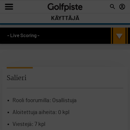
KÄYTTÄJÄ
- Live Scoring -
Salieri
Rooli foorumilla:
Osallistuja
Aloitettuja aiheita:
0 kpl
Viestejä:
7 kpl