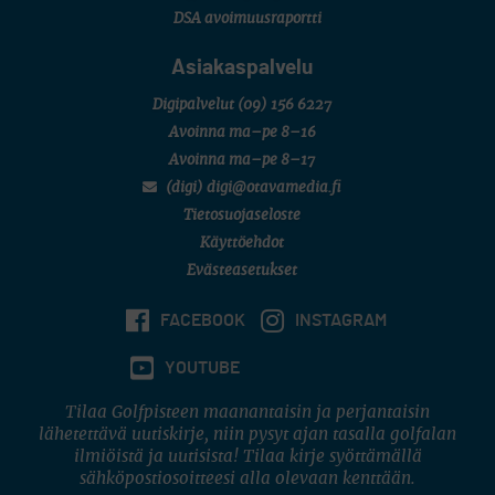
DSA avoimuusraportti
Asiakaspalvelu
Digipalvelut
(09) 156 6227
Avoinna ma–pe 8–16
Avoinna ma–pe 8–17
(digi) digi@otavamedia.fi
Tietosuojaseloste
Käyttöehdot
Evästeasetukset
FACEBOOK
INSTAGRAM
YOUTUBE
Tilaa Golfpisteen maanantaisin ja perjantaisin
lähetettävä uutiskirje, niin pysyt ajan tasalla golfalan
ilmiöistä ja uutisista! Tilaa kirje syöttämällä
sähköpostiosoitteesi alla olevaan kenttään.