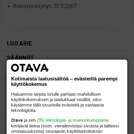
Rekisteröitynyt:
31.7.2007
LUO AIHE
SÄÄNNÖT
OHJEET
Kotimaista laatusisältöä – evästeillä parempi
käyttökokemus
UUSIMMAT VIESTIKETJUT
Haluamme tarjota sinulle parhaan mahdollisen
käyttökokemuksen ja laadukkaat sisällöt, siksi
käytämme tällä sivustolla evästeitä ja vastaavia
YLEISTÄ
teknologioita.
ja sen
(95) teknologia- ja mainoskumppania
Otava
VÄLINEET
keräävät tietoa (esim. vierailemis­tasi sivuista ja laitteesi
ominaisuuk­sista) seuraaviin käyttötarkoituksiin: