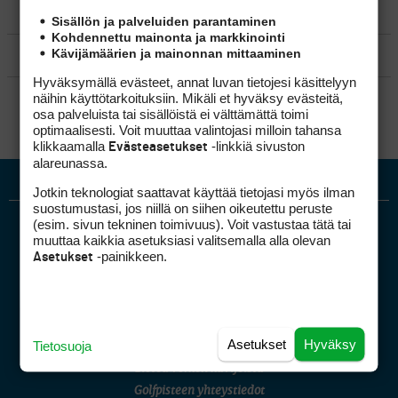
MATKAILU
Sisällön ja palveluiden parantaminen
Kohdennettu mainonta ja markkinointi
Kävijämäärien ja mainonnan mittaaminen
KILPAGOLF & HARJOITTELU
Hyväksymällä evästeet, annat luvan tietojesi käsittelyyn
SÄÄNNÖT
näihin käyttötarkoituksiin. Mikäli et hyväksy evästeitä,
osa palveluista tai sisällöistä ei välttämättä toimi
optimaalisesti. Voit muuttaa valintojasi milloin tahansa
klikkaamalla
-linkkiä sivuston
Evästeasetukset
alareunassa.
Jotkin teknologiat saattavat käyttää tietojasi myös ilman
suostumustasi, jos niillä on siihen oikeutettu peruste
(esim. sivun tekninen toimivuus). Voit vastustaa tätä tai
muuttaa kaikkia asetuksiasi valitsemalla alla olevan
-painikkeen.
Asetukset
Golfpiste mediakortti
Asetukset
Hyväksy
Tietosuoja
Mediahinnasto
Tietoa verkon kävijöistä
Golfpisteen yhteystiedot