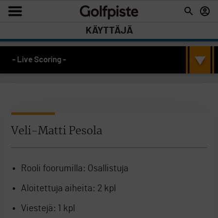
KÄYTTÄJÄ
- Live Scoring -
Veli-Matti Pesola
Rooli foorumilla:
Osallistuja
Aloitettuja aiheita:
2 kpl
Viestejä:
1 kpl