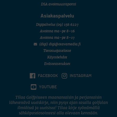
DSA avoimuusraportti
Asiakaspalvelu
Digipalvelut
(09) 156 6227
Avoinna ma–pe 8–16
Avoinna ma–pe 8–17
(digi) digi@otavamedia.fi
Tietosuojaseloste
Käyttöehdot
Evästeasetukset
FACEBOOK
INSTAGRAM
YOUTUBE
Tilaa Golfpisteen maanantaisin ja perjantaisin
lähetettävä uutiskirje, niin pysyt ajan tasalla golfalan
ilmiöistä ja uutisista! Tilaa kirje syöttämällä
sähköpostiosoitteesi alla olevaan kenttään.