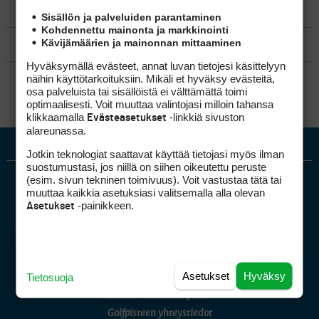
MATKAILU
Sisällön ja palveluiden parantaminen
Kohdennettu mainonta ja markkinointi
Kävijämäärien ja mainonnan mittaaminen
KILPAGOLF & HARJOITTELU
Hyväksymällä evästeet, annat luvan tietojesi käsittelyyn
SÄÄNNÖT
näihin käyttötarkoituksiin. Mikäli et hyväksy evästeitä,
osa palveluista tai sisällöistä ei välttämättä toimi
optimaalisesti. Voit muuttaa valintojasi milloin tahansa
klikkaamalla
-linkkiä sivuston
Evästeasetukset
alareunassa.
Jotkin teknologiat saattavat käyttää tietojasi myös ilman
suostumustasi, jos niillä on siihen oikeutettu peruste
(esim. sivun tekninen toimivuus). Voit vastustaa tätä tai
muuttaa kaikkia asetuksiasi valitsemalla alla olevan
-painikkeen.
Asetukset
Golfpiste mediakortti
Asetukset
Hyväksy
Tietosuoja
Mediahinnasto
Tietoa verkon kävijöistä
Golfpisteen yhteystiedot