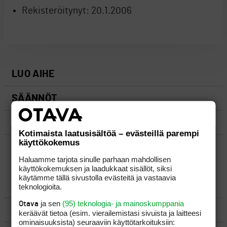
Rekisteröitynyt:
20.1.2006
LUO AIHE
SÄÄNNÖT
OHJEET
Kotimaista laatusisältöä – evästeillä parempi
käyttökokemus
UUSIMMAT VIESTIKETJUT
Haluamme tarjota sinulle parhaan mahdollisen
käyttökokemuksen ja laadukkaat sisällöt, siksi
käytämme tällä sivustolla evästeitä ja vastaavia
YLEISTÄ
teknologioita.
ja sen
(95) teknologia- ja mainoskumppania
Otava
VÄLINEET
keräävät tietoa (esim. vierailemis­tasi sivuista ja laitteesi
ominaisuuk­sista) seuraaviin käyttötarkoituksiin: