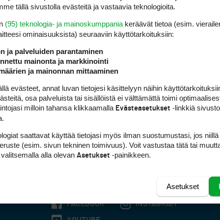
me tällä sivustolla evästeitä ja vastaavia teknologioita.
en
(95) teknologia- ja mainoskumppania
keräävät tietoa (esim. vieraile
laitteesi ominaisuuk­sista) seuraaviin käyttötarkoituksiin:
ön ja palveluiden parantaminen
nettu mainonta ja markkinointi
määrien ja mainonnan mittaaminen
 evästeet, annat luvan tietojesi käsittelyyn näihin käyttötarkoituksiin
teitä, osa palveluista tai sisällöistä ei välttämättä toimi optimaalisest
intojasi milloin tahansa klikkaamalla
-linkkiä sivust
Evästeasetukset
a.
logiat saattavat käyttää tietojasi myös ilman suostumustasi, jos niillä
peruste (esim. sivun tekninen toimivuus). Voit vastustaa tätä tai muutt
 valitsemalla alla olevan
-painikkeen.
Asetukset
Asetukset
FACEBOOK
INSTAGRAM