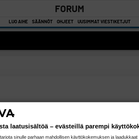
FORUM
LUO AIHE
SÄÄNNÖT
OHJEET
UUSIMMAT VIESTIKETJUT
sta laatusisältöä – evästeillä parempi käyttök
rjota sinulle parhaan mahdollisen käyttökokemuksen ja laadukkaat s