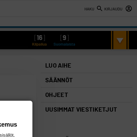
HAKU
KIRJAUDU
[
16
]
[
9
]
Kilpailua
Suomalaista
LUO AIHE
SÄÄNNÖT
OHJEET
UUSIMMAT VIESTIKETJUT
okemus
isällöt,