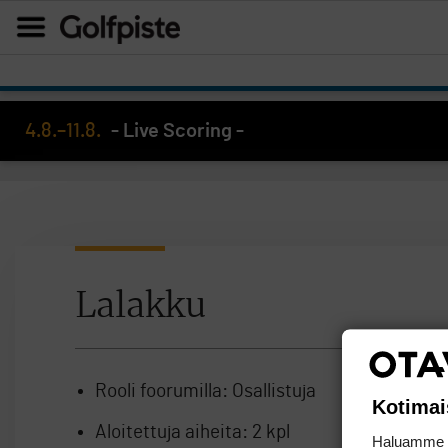
4.8.–11.8.
- Live Scoring -
Lalakku
Rooli foorumilla:
Osallistuja
Kotimai
Aloitettuja aiheita:
2 kpl
Haluamme ta