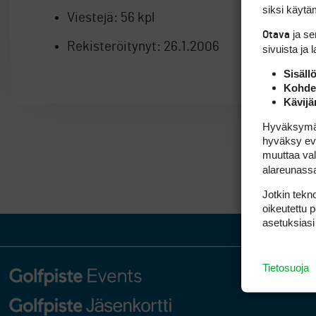
siksi käytäm
Viestejä:
56 kpl
ja s
Otava
Rekisteröitynyt:
26.1.2006
sivuista ja 
Sisäll
Kohden
Kävijä
Hyväksymällä
hyväksy eväs
muuttaa val
alareunass
Jotkin tekno
oikeutettu 
asetuksiasi
Tietosuoja