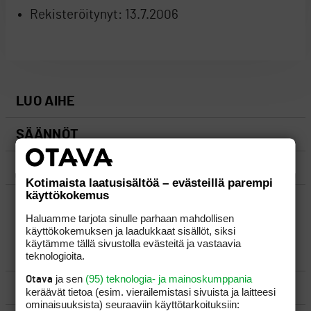
Rekisteröitynyt:
13.7.2006
LUO AIHE
SÄÄNNÖT
OHJEET
Kotimaista laatusisältöä – evästeillä parempi
käyttökokemus
UUSIMMAT VIESTIKETJUT
Haluamme tarjota sinulle parhaan mahdollisen
käyttökokemuksen ja laadukkaat sisällöt, siksi
käytämme tällä sivustolla evästeitä ja vastaavia
YLEISTÄ
teknologioita.
ja sen
(95) teknologia- ja mainoskumppania
Otava
VÄLINEET
keräävät tietoa (esim. vierailemis­tasi sivuista ja laitteesi
ominaisuuk­sista) seuraaviin käyttötarkoituksiin: