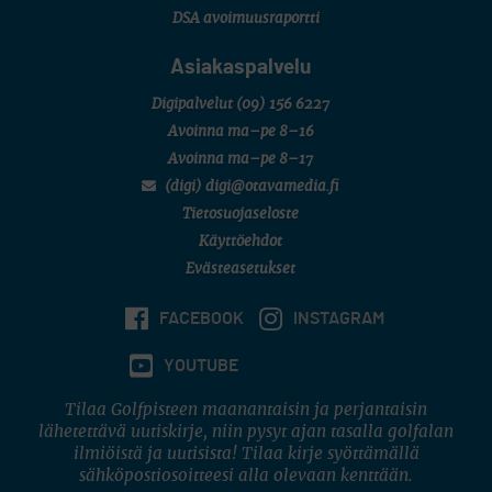
DSA avoimuusraportti
Asiakaspalvelu
Digipalvelut
(09) 156 6227
Avoinna ma–pe 8–16
Avoinna ma–pe 8–17
(digi) digi@otavamedia.fi
Tietosuojaseloste
Käyttöehdot
Evästeasetukset
FACEBOOK
INSTAGRAM
YOUTUBE
Tilaa Golfpisteen maanantaisin ja perjantaisin
lähetettävä uutiskirje, niin pysyt ajan tasalla golfalan
ilmiöistä ja uutisista! Tilaa kirje syöttämällä
sähköpostiosoitteesi alla olevaan kenttään.