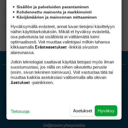
MATKAILU
Sisällön ja palveluiden parantaminen
Kohdennettu mainonta ja markkinointi
Kävijämäärien ja mainonnan mittaaminen
KILPAGOLF & HARJOITTELU
Hyväksymällä evästeet, annat luvan tietojesi käsittelyyn
SÄÄNNÖT
näihin käyttötarkoituksiin. Mikäli et hyväksy evästeitä,
osa palveluista tai sisällöistä ei välttämättä toimi
optimaalisesti. Voit muuttaa valintojasi milloin tahansa
klikkaamalla
-linkkiä sivuston
Evästeasetukset
alareunassa.
Jotkin teknologiat saattavat käyttää tietojasi myös ilman
suostumustasi, jos niillä on siihen oikeutettu peruste
(esim. sivun tekninen toimivuus). Voit vastustaa tätä tai
muuttaa kaikkia asetuksiasi valitsemalla alla olevan
-painikkeen.
Asetukset
Golfpiste mediakortti
Asetukset
Hyväksy
Tietosuoja
Mediahinnasto
Tietoa verkon kävijöistä
Golfpisteen yhteystiedot