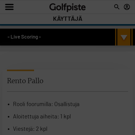
KÄYTTÄJÄ
- Live Scoring -
Rento Pallo
Rooli foorumilla:
Osallistuja
Aloitettuja aiheita:
1 kpl
Viestejä:
2 kpl