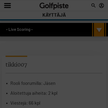
KÄYTTÄJÄ
- Live Scoring -
tikki007
Rooli foorumilla:
Jäsen
Aloitettuja aiheita:
2 kpl
Viestejä:
66 kpl