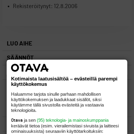
Rekisteröitynyt:
12.8.2006
LUO AIHE
SÄÄNNÖT
OHJEET
Kotimaista laatusisältöä – evästeillä parempi
käyttökokemus
UUSIMMAT VIESTIKETJUT
Haluamme tarjota sinulle parhaan mahdollisen
käyttökokemuksen ja laadukkaat sisällöt, siksi
käytämme tällä sivustolla evästeitä ja vastaavia
YLEISTÄ
teknologioita.
ja sen
(95) teknologia- ja mainoskumppania
Otava
VÄLINEET
keräävät tietoa (esim. vierailemis­tasi sivuista ja laitteesi
ominaisuuk­sista) seuraaviin käyttötarkoituksiin: