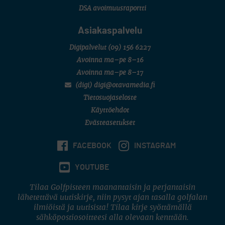
DSA avoimuusraportti
Asiakaspalvelu
Digipalvelut
(09) 156 6227
Avoinna ma–pe 8–16
Avoinna ma–pe 8–17
(digi) digi@otavamedia.fi
Tietosuojaseloste
Käyttöehdot
Evästeasetukset
FACEBOOK
INSTAGRAM
YOUTUBE
Tilaa Golfpisteen maanantaisin ja perjantaisin
lähetettävä uutiskirje, niin pysyt ajan tasalla golfalan
ilmiöistä ja uutisista! Tilaa kirje syöttämällä
sähköpostiosoitteesi alla olevaan kenttään.