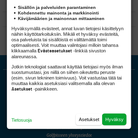
MATKAILU
Sisällön ja palveluiden parantaminen
Kohdennettu mainonta ja markkinointi
Kävijämäärien ja mainonnan mittaaminen
KILPAGOLF & HARJOITTELU
Hyväksymällä evästeet, annat luvan tietojesi käsittelyyn
SÄÄNNÖT
näihin käyttötarkoituksiin. Mikäli et hyväksy evästeitä,
osa palveluista tai sisällöistä ei välttämättä toimi
optimaalisesti. Voit muuttaa valintojasi milloin tahansa
klikkaamalla
-linkkiä sivuston
Evästeasetukset
alareunassa.
Jotkin teknologiat saattavat käyttää tietojasi myös ilman
suostumustasi, jos niillä on siihen oikeutettu peruste
(esim. sivun tekninen toimivuus). Voit vastustaa tätä tai
muuttaa kaikkia asetuksiasi valitsemalla alla olevan
-painikkeen.
Asetukset
Golfpiste mediakortti
Asetukset
Hyväksy
Tietosuoja
Mediahinnasto
Tietoa verkon kävijöistä
Golfpisteen yhteystiedot