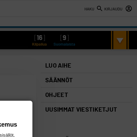
HAKU
KIRJAUDU
[
16
]
[
9
]
Kilpailua
Suomalaista
LUO AIHE
SÄÄNNÖT
OHJEET
UUSIMMAT VIESTIKETJUT
okemus
isällöt,