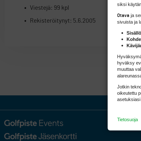
siksi käytäm
Viestejä:
99 kpl
ja s
Otava
Rekisteröitynyt:
5.6.2005
sivuista ja 
Sisäll
Kohden
Kävijä
Hyväksymällä
hyväksy eväs
muuttaa val
alareunass
Jotkin tekno
oikeutettu 
asetuksiasi
Tietosuoja