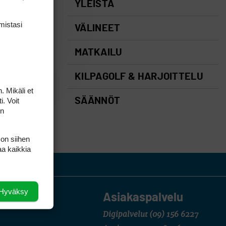
YLEISTÄ
mis­tasi
VÄLINEET
MATKAILU
KILPAGOLF & HARJOITTELU
. Mikäli et
i. Voit
SÄÄNNÖT
on
 on siihen
aa kaikkia
Hyväksy
Asiakaspalvelu
Digipalvelut
(09) 156 6227