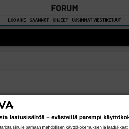
FORUM
LUO AIHE
SÄÄNNÖT
OHJEET
UUSIMMAT VIESTIKETJUT
sta laatusisältöä – evästeillä parempi käyttök
rjota sinulle parhaan mahdollisen käyttökokemuksen ja laadukkaat s