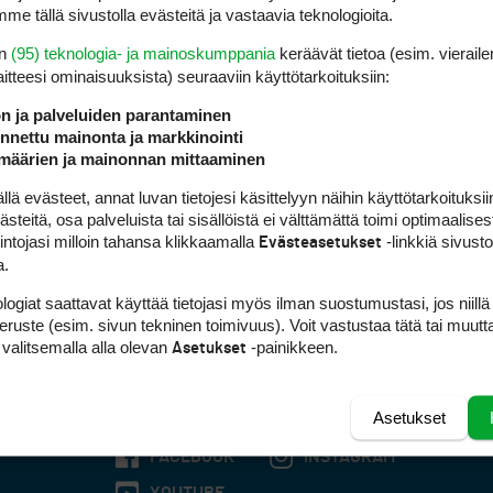
me tällä sivustolla evästeitä ja vastaavia teknologioita.
en
(95) teknologia- ja mainoskumppania
keräävät tietoa (esim. vieraile
laitteesi ominaisuuk­sista) seuraaviin käyttötarkoituksiin:
ön ja palveluiden parantaminen
nettu mainonta ja markkinointi
määrien ja mainonnan mittaaminen
 evästeet, annat luvan tietojesi käsittelyyn näihin käyttötarkoituksiin
teitä, osa palveluista tai sisällöistä ei välttämättä toimi optimaalisest
intojasi milloin tahansa klikkaamalla
-linkkiä sivust
Evästeasetukset
a.
logiat saattavat käyttää tietojasi myös ilman suostumustasi, jos niillä
peruste (esim. sivun tekninen toimivuus). Voit vastustaa tätä tai muutt
 valitsemalla alla olevan
-painikkeen.
Asetukset
Asetukset
FACEBOOK
INSTAGRAM