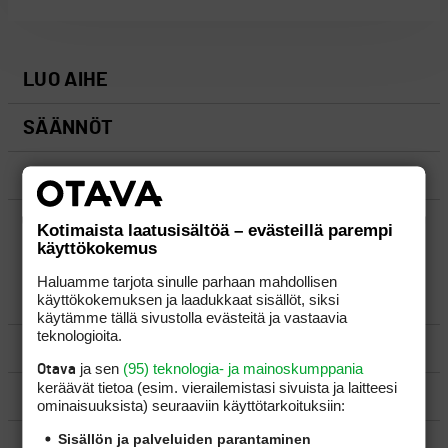
LUO AIHE
SÄÄNNÖT
OHJEET
UUSIMMAT VIESTIKETJUT
Kotimaista laatusisältöä – evästeillä parempi
käyttökokemus
Haluamme tarjota sinulle parhaan mahdollisen
käyttökokemuksen ja laadukkaat sisällöt, siksi
YLEISTÄ
käytämme tällä sivustolla evästeitä ja vastaavia
teknologioita.
VÄLINEET
ja sen
(95) teknologia- ja mainoskumppania
Otava
keräävät tietoa (esim. vierailemis­tasi sivuista ja laitteesi
MATKAILU
ominaisuuk­sista) seuraaviin käyttötarkoituksiin:
Sisällön ja palveluiden parantaminen
KILPAGOLF & HARJOITTELU