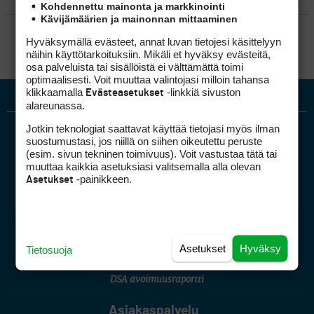
Kohdennettu mainonta ja markkinointi
Kävijämäärien ja mainonnan mittaaminen
SÄÄNNÖT
Hyväksymällä evästeet, annat luvan tietojesi käsittelyyn
näihin käyttötarkoituksiin. Mikäli et hyväksy evästeitä,
osa palveluista tai sisällöistä ei välttämättä toimi
optimaalisesti. Voit muuttaa valintojasi milloin tahansa
klikkaamalla
-linkkiä sivuston
Evästeasetukset
alareunassa.
Jotkin teknologiat saattavat käyttää tietojasi myös ilman
suostumustasi, jos niillä on siihen oikeutettu peruste
(esim. sivun tekninen toimivuus). Voit vastustaa tätä tai
muuttaa kaikkia asetuksiasi valitsemalla alla olevan
-painikkeen.
Asetukset
Golfpiste mediakortti
Mediahinnasto
Tietoa verkon kävijöistä
Asetukset
Hyväksy
Tietosuoja
Golfpisteen yhteystiedot
DSA avoimuusraportti
Asiakaspalvelu