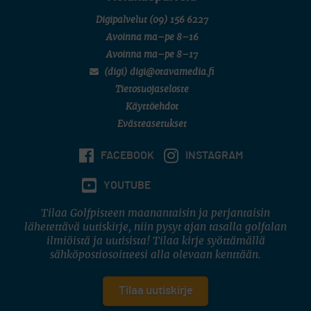
Digipalvelut
(09) 156 6227
Avoinna ma–pe 8–16
Avoinna ma–pe 8–17
(digi) digi@otavamedia.fi
Tietosuojaseloste
Käyttöehdot
Evästeasetukset
FACEBOOK
INSTAGRAM
YOUTUBE
Tilaa Golfpisteen maanantaisin ja perjantaisin
lähetettävä uutiskirje, niin pysyt ajan tasalla golfalan
ilmiöistä ja uutisista! Tilaa kirje syöttämällä
sähköpostiosoitteesi alla olevaan kenttään.
Tilaa uutiskirje