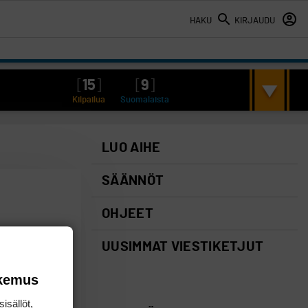
HAKU
KIRJAUDU
[
15
]
[
9
]
Kilpailua
Suomalaista
LUO AIHE
SÄÄNNÖT
OHJEET
UUSIMMAT VIESTIKETJUT
okemus
isällöt,