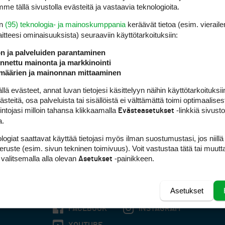
me tällä sivustolla evästeitä ja vastaavia teknologioita.
en
(95) teknologia- ja mainoskumppania
keräävät tietoa (esim. vieraile
laitteesi ominaisuuk­sista) seuraaviin käyttötarkoituksiin:
ön ja palveluiden parantaminen
nettu mainonta ja markkinointi
määrien ja mainonnan mittaaminen
 evästeet, annat luvan tietojesi käsittelyyn näihin käyttötarkoituksiin
teitä, osa palveluista tai sisällöistä ei välttämättä toimi optimaalisest
intojasi milloin tahansa klikkaamalla
-linkkiä sivust
Evästeasetukset
a.
logiat saattavat käyttää tietojasi myös ilman suostumustasi, jos niillä
peruste (esim. sivun tekninen toimivuus). Voit vastustaa tätä tai muutt
 valitsemalla alla olevan
-painikkeen.
Asetukset
Asetukset
FACEBOOK
INSTAGRAM