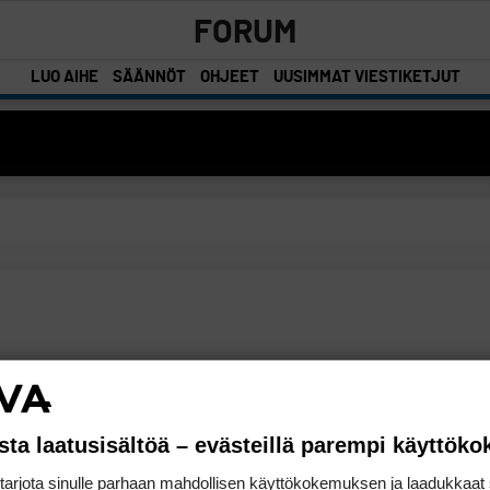
FORUM
LUO AIHE
SÄÄNNÖT
OHJEET
UUSIMMAT VIESTIKETJUT
sta laatusisältöä – evästeillä parempi käyttök
rjota sinulle parhaan mahdollisen käyttökokemuksen ja laadukkaat s