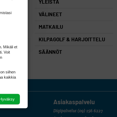
YLEISTÄ
mis­tasi
VÄLINEET
MATKAILU
KILPAGOLF & HARJOITTELU
. Mikäli et
i. Voit
SÄÄNNÖT
on
 on siihen
aa kaikkia
Hyväksy
Asiakaspalvelu
Digipalvelut
(09) 156 6227