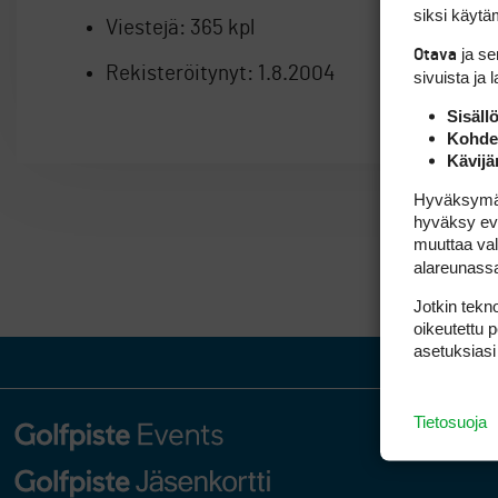
siksi käytäm
Viestejä:
365 kpl
ja s
Otava
Rekisteröitynyt:
1.8.2004
sivuista ja 
Sisäll
Kohden
Kävijä
Hyväksymällä
hyväksy eväs
muuttaa val
alareunass
Jotkin tekno
oikeutettu 
asetuksiasi
Tietosuoja