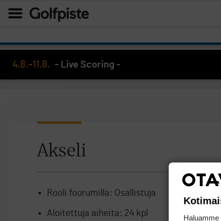
4.8.–11.8.
- Live Scoring -
Akseli
Rooli foorumilla:
Osallistuja
Kotimai
Aloitettuja aiheita:
24 kpl
Haluamme ta