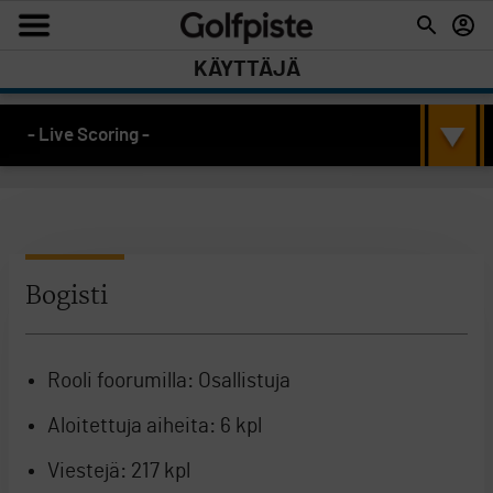
KÄYTTÄJÄ
- Live Scoring -
Bogisti
Rooli foorumilla:
Osallistuja
Aloitettuja aiheita:
6 kpl
Viestejä:
217 kpl