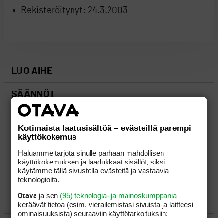
Rekisteröitynyt:
24.3.2003
LUO AIHE
SÄÄNNÖT
OHJEET
Kotimaista laatusisältöä – evästeillä parempi
käyttökokemus
UUSIMMAT VIESTIKETJUT
Haluamme tarjota sinulle parhaan mahdollisen
käyttökokemuksen ja laadukkaat sisällöt, siksi
käytämme tällä sivustolla evästeitä ja vastaavia
YLEISTÄ
teknologioita.
ja sen
(95) teknologia- ja mainoskumppania
Otava
VÄLINEET
keräävät tietoa (esim. vierailemis­tasi sivuista ja laitteesi
ominaisuuk­sista) seuraaviin käyttötarkoituksiin: