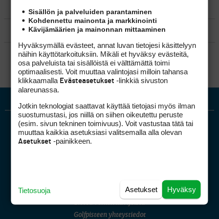
MATKAILU
Sisällön ja palveluiden parantaminen
Kohdennettu mainonta ja markkinointi
Kävijämäärien ja mainonnan mittaaminen
KILPAGOLF & HARJOITTELU
Hyväksymällä evästeet, annat luvan tietojesi käsittelyyn
SÄÄNNÖT
näihin käyttötarkoituksiin. Mikäli et hyväksy evästeitä,
osa palveluista tai sisällöistä ei välttämättä toimi
optimaalisesti. Voit muuttaa valintojasi milloin tahansa
klikkaamalla
-linkkiä sivuston
Evästeasetukset
alareunassa.
Jotkin teknologiat saattavat käyttää tietojasi myös ilman
suostumustasi, jos niillä on siihen oikeutettu peruste
(esim. sivun tekninen toimivuus). Voit vastustaa tätä tai
muuttaa kaikkia asetuksiasi valitsemalla alla olevan
-painikkeen.
Asetukset
Golfpiste mediakortti
Asetukset
Hyväksy
Tietosuoja
Mediahinnasto
Tietoa verkon kävijöistä
Golfpisteen yhteystiedot