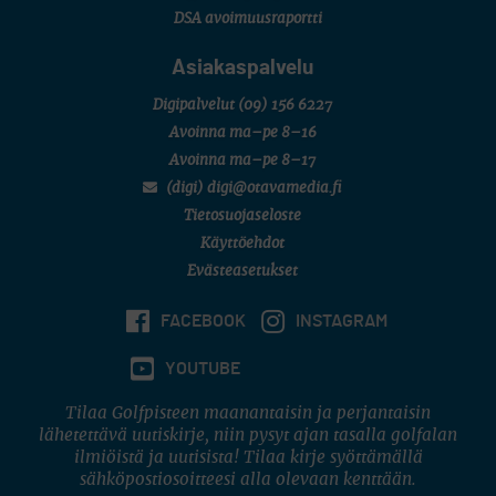
DSA avoimuusraportti
Asiakaspalvelu
Digipalvelut
(09) 156 6227
Avoinna ma–pe 8–16
Avoinna ma–pe 8–17
(digi) digi@otavamedia.fi
Tietosuojaseloste
Käyttöehdot
Evästeasetukset
FACEBOOK
INSTAGRAM
YOUTUBE
Tilaa Golfpisteen maanantaisin ja perjantaisin
lähetettävä uutiskirje, niin pysyt ajan tasalla golfalan
ilmiöistä ja uutisista! Tilaa kirje syöttämällä
sähköpostiosoitteesi alla olevaan kenttään.