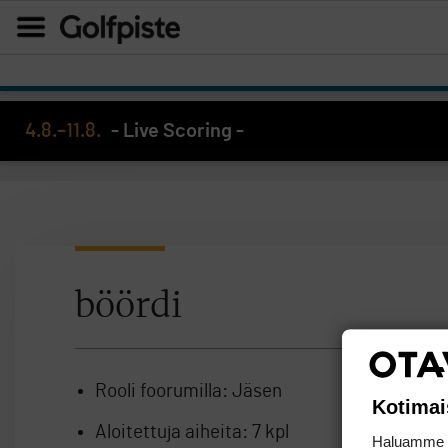
4.8.–11.8.
- Live Scoring -
böördi
Rooli foorumilla:
Jäsen
Kotimai
Aloitettuja aiheita:
7 kpl
Haluamme ta