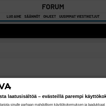
FORUM
LUO AIHE
SÄÄNNÖT
OHJEET
UUSIMMAT VIESTIKETJUT
sta laatusisältöä – evästeillä parempi käyttök
rjota sinulle parhaan mahdollisen käyttökokemuksen ja laadukkaat s