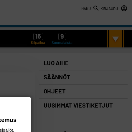
HAKU
KIRJAUDU
[
16
]
[
9
]
Kilpailua
Suomalaista
LUO AIHE
SÄÄNNÖT
OHJEET
UUSIMMAT VIESTIKETJUT
okemus
isällöt,