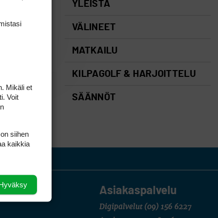
YLEISTÄ
mis­tasi
VÄLINEET
MATKAILU
KILPAGOLF & HARJOITTELU
. Mikäli et
i. Voit
SÄÄNNÖT
on
 on siihen
aa kaikkia
Hyväksy
Asiakaspalvelu
Digipalvelut
(09) 156 6227