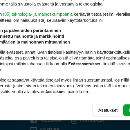
me tällä sivustolla evästeitä ja vastaavia teknologioita.
en
(95) teknologia- ja mainoskumppania
keräävät tietoa (esim. vieraile
laitteesi ominaisuuk­sista) seuraaviin käyttötarkoituksiin:
ön ja palveluiden parantaminen
nettu mainonta ja markkinointi
määrien ja mainonnan mittaaminen
 evästeet, annat luvan tietojesi käsittelyyn näihin käyttötarkoituksiin
teitä, osa palveluista tai sisällöistä ei välttämättä toimi optimaalisest
intojasi milloin tahansa klikkaamalla
-linkkiä sivust
Evästeasetukset
a.
logiat saattavat käyttää tietojasi myös ilman suostumustasi, jos niillä
peruste (esim. sivun tekninen toimivuus). Voit vastustaa tätä tai muutt
 valitsemalla alla olevan
-painikkeen.
Asetukset
Asetukset
FACEBOOK
INSTAGRAM