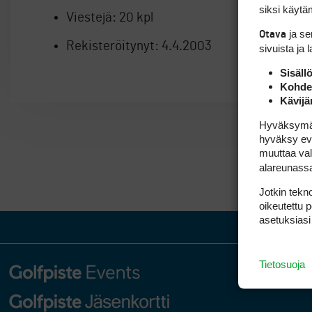
siksi käytäm
Viestejä:
20 kpl
ja s
Otava
Rekisteröitynyt:
4.4.2003
sivuista ja 
Sisäll
Kohden
Kävijä
Hyväksymällä
hyväksy eväs
muuttaa val
alareunass
Jotkin tekno
oikeutettu 
asetuksiasi
Tietosuoja