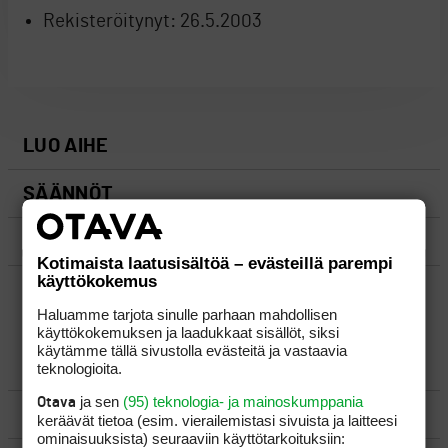
Rekisteröitynyt:
26.5.2003
LUO AIHE
SÄÄNNÖT
OHJEET
Kotimaista laatusisältöä – evästeillä parempi
käyttökokemus
UUSIMMAT VIESTIKETJUT
Haluamme tarjota sinulle parhaan mahdollisen
käyttökokemuksen ja laadukkaat sisällöt, siksi
käytämme tällä sivustolla evästeitä ja vastaavia
YLEISTÄ
teknologioita.
ja sen
(95) teknologia- ja mainoskumppania
Otava
VÄLINEET
keräävät tietoa (esim. vierailemis­tasi sivuista ja laitteesi
ominaisuuk­sista) seuraaviin käyttötarkoituksiin: