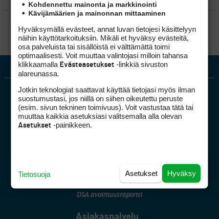
Kohdennettu mainonta ja markkinointi
Kävijämäärien ja mainonnan mittaaminen
SÄÄNNÖT
Hyväksymällä evästeet, annat luvan tietojesi käsittelyyn
näihin käyttötarkoituksiin. Mikäli et hyväksy evästeitä,
osa palveluista tai sisällöistä ei välttämättä toimi
optimaalisesti. Voit muuttaa valintojasi milloin tahansa
klikkaamalla
-linkkiä sivuston
Evästeasetukset
alareunassa.
Jotkin teknologiat saattavat käyttää tietojasi myös ilman
suostumustasi, jos niillä on siihen oikeutettu peruste
(esim. sivun tekninen toimivuus). Voit vastustaa tätä tai
muuttaa kaikkia asetuksiasi valitsemalla alla olevan
-painikkeen.
Asetukset
Golfpiste mediakortti
Mediahinnasto
Tietoa verkon kävijöistä
Asetukset
Hyväksy
Tietosuoja
Golfpisteen yhteystiedot
DSA avoimuusraportti
Asiakaspalvelu