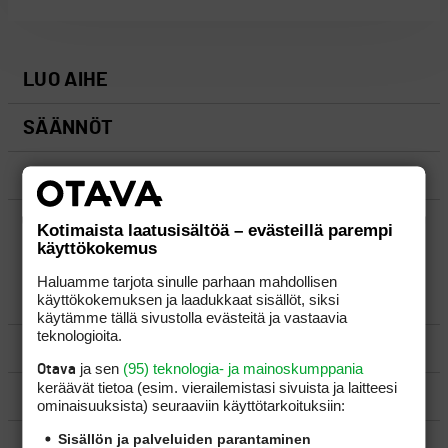
LUO AIHE
SÄÄNNÖT
OHJEET
UUSIMMAT VIESTIKETJUT
Kotimaista laatusisältöä – evästeillä parempi
käyttökokemus
Haluamme tarjota sinulle parhaan mahdollisen
käyttökokemuksen ja laadukkaat sisällöt, siksi
YLEISTÄ
käytämme tällä sivustolla evästeitä ja vastaavia
teknologioita.
VÄLINEET
ja sen
(95) teknologia- ja mainoskumppania
Otava
keräävät tietoa (esim. vierailemis­tasi sivuista ja laitteesi
MATKAILU
ominaisuuk­sista) seuraaviin käyttötarkoituksiin:
Sisällön ja palveluiden parantaminen
KILPAGOLF & HARJOITTELU