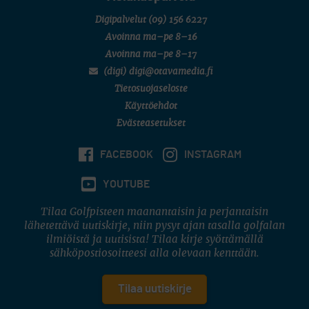
Digipalvelut
(09) 156 6227
Avoinna ma–pe 8–16
Avoinna ma–pe 8–17
(digi) digi@otavamedia.fi
Tietosuojaseloste
Käyttöehdot
Evästeasetukset
FACEBOOK
INSTAGRAM
YOUTUBE
Tilaa Golfpisteen maanantaisin ja perjantaisin
lähetettävä uutiskirje, niin pysyt ajan tasalla golfalan
ilmiöistä ja uutisista! Tilaa kirje syöttämällä
sähköpostiosoitteesi alla olevaan kenttään.
Tilaa uutiskirje