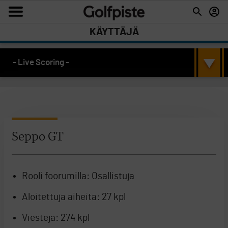
KÄYTTÄJÄ
- Live Scoring -
Seppo GT
Rooli foorumilla:
Osallistuja
Aloitettuja aiheita:
27 kpl
Viestejä:
274 kpl