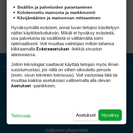
MATKAILU
Sisällön ja palveluiden parantaminen
Kohdennettu mainonta ja markkinointi
Kävijämäärien ja mainonnan mittaaminen
KILPAGOLF & HARJOITTELU
Hyväksymällä evästeet, annat luvan tietojesi käsittelyyn
SÄÄNNÖT
näihin käyttötarkoituksiin. Mikäli et hyväksy evästeitä,
osa palveluista tai sisällöistä ei välttämättä toimi
optimaalisesti. Voit muuttaa valintojasi milloin tahansa
klikkaamalla
-linkkiä sivuston
Evästeasetukset
alareunassa.
Jotkin teknologiat saattavat käyttää tietojasi myös ilman
suostumustasi, jos niillä on siihen oikeutettu peruste
(esim. sivun tekninen toimivuus). Voit vastustaa tätä tai
muuttaa kaikkia asetuksiasi valitsemalla alla olevan
-painikkeen.
Asetukset
Golfpiste mediakortti
Asetukset
Hyväksy
Tietosuoja
Mediahinnasto
Tietoa verkon kävijöistä
Golfpisteen yhteystiedot