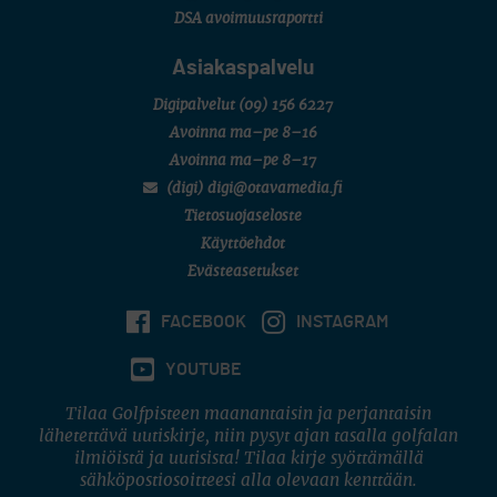
DSA avoimuusraportti
Asiakaspalvelu
Digipalvelut
(09) 156 6227
Avoinna ma–pe 8–16
Avoinna ma–pe 8–17
(digi) digi@otavamedia.fi
Tietosuojaseloste
Käyttöehdot
Evästeasetukset
FACEBOOK
INSTAGRAM
YOUTUBE
Tilaa Golfpisteen maanantaisin ja perjantaisin
lähetettävä uutiskirje, niin pysyt ajan tasalla golfalan
ilmiöistä ja uutisista! Tilaa kirje syöttämällä
sähköpostiosoitteesi alla olevaan kenttään.