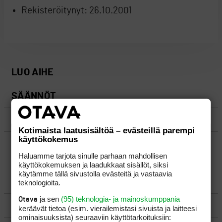
Rekisteröitynyt:
26.10.2001
LUO AIHE
SÄÄNNÖT
OHJEET
Kotimaista laatusisältöä – evästeillä parempi
käyttökokemus
UUSIMMAT VIESTIKETJUT
Haluamme tarjota sinulle parhaan mahdollisen
käyttökokemuksen ja laadukkaat sisällöt, siksi
käytämme tällä sivustolla evästeitä ja vastaavia
YLEISTÄ
teknologioita.
ja sen
(95) teknologia- ja mainoskumppania
Otava
VÄLINEET
keräävät tietoa (esim. vierailemis­tasi sivuista ja laitteesi
ominaisuuk­sista) seuraaviin käyttötarkoituksiin: