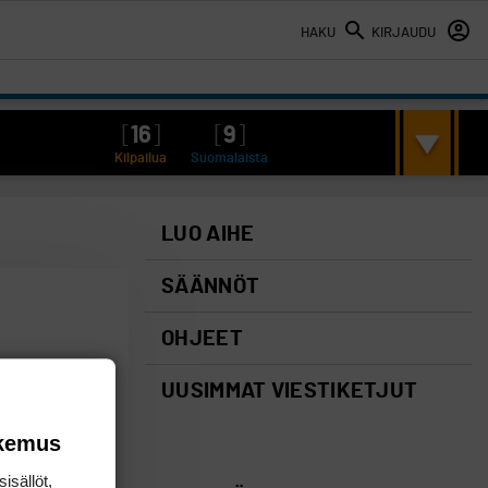
HAKU
KIRJAUDU
[
16
]
[
9
]
Kilpailua
Suomalaista
LUO AIHE
SÄÄNNÖT
OHJEET
UUSIMMAT VIESTIKETJUT
okemus
isällöt,