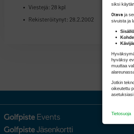
siksi käytäm
Viestejä:
28 kpl
ja s
Otava
Rekisteröitynyt:
28.2.2002
sivuista ja 
Sisäll
Kohden
Kävijä
Hyväksymällä
hyväksy eväs
muuttaa val
alareunass
Jotkin tekno
oikeutettu 
asetuksiasi
Tietosuoja