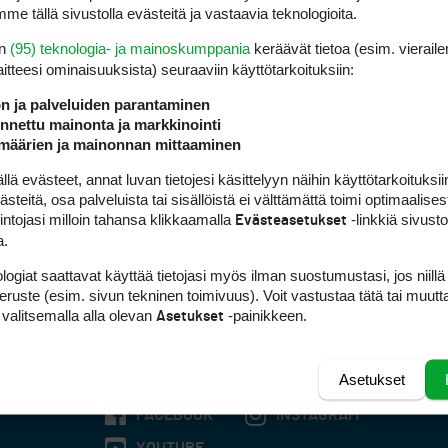
me tällä sivustolla evästeitä ja vastaavia teknologioita.
en
(95) teknologia- ja mainoskumppania
keräävät tietoa (esim. vieraile
laitteesi ominaisuuk­sista) seuraaviin käyttötarkoituksiin:
ön ja palveluiden parantaminen
nettu mainonta ja markkinointi
määrien ja mainonnan mittaaminen
 evästeet, annat luvan tietojesi käsittelyyn näihin käyttötarkoituksiin
teitä, osa palveluista tai sisällöistä ei välttämättä toimi optimaalisest
intojasi milloin tahansa klikkaamalla
-linkkiä sivust
Evästeasetukset
a.
logiat saattavat käyttää tietojasi myös ilman suostumustasi, jos niillä
peruste (esim. sivun tekninen toimivuus). Voit vastustaa tätä tai muutt
 valitsemalla alla olevan
-painikkeen.
Asetukset
Asetukset
FACEBOOK
INSTAGRAM