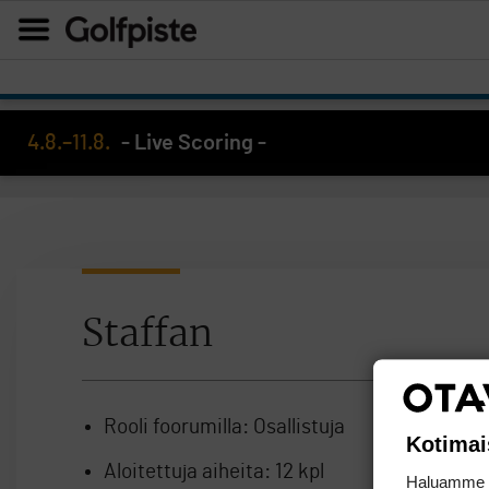
4.8.–11.8.
- Live Scoring -
Staffan
Rooli foorumilla:
Osallistuja
Kotimai
Aloitettuja aiheita:
12 kpl
Haluamme ta