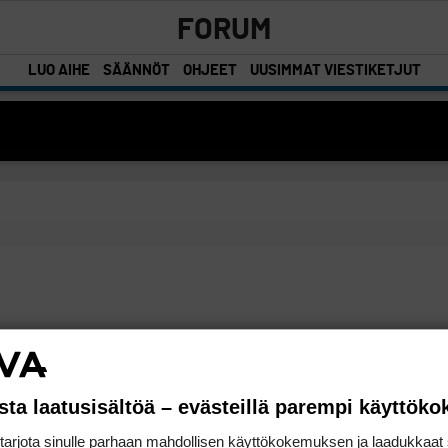
FORUM
LUO AIHE
SÄÄNNÖT
OHJEET
UUSIMMAT VIESTIKETJUT
sta laatusisältöä – evästeillä parempi käyttök
rjota sinulle parhaan mahdollisen käyttökokemuksen ja laadukkaat s