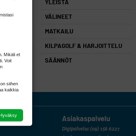
YLEISTÄ
mis­tasi
VÄLINEET
MATKAILU
KILPAGOLF & HARJOITTELU
. Mikäli et
i. Voit
SÄÄNNÖT
on
 on siihen
aa kaikkia
Hyväksy
Asiakaspalvelu
Digipalvelut
(09) 156 6227