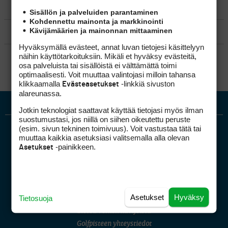
MATKAILU
Sisällön ja palveluiden parantaminen
Kohdennettu mainonta ja markkinointi
Kävijämäärien ja mainonnan mittaaminen
KILPAGOLF & HARJOITTELU
Hyväksymällä evästeet, annat luvan tietojesi käsittelyyn
SÄÄNNÖT
näihin käyttötarkoituksiin. Mikäli et hyväksy evästeitä,
osa palveluista tai sisällöistä ei välttämättä toimi
optimaalisesti. Voit muuttaa valintojasi milloin tahansa
klikkaamalla
-linkkiä sivuston
Evästeasetukset
alareunassa.
Jotkin teknologiat saattavat käyttää tietojasi myös ilman
suostumustasi, jos niillä on siihen oikeutettu peruste
(esim. sivun tekninen toimivuus). Voit vastustaa tätä tai
muuttaa kaikkia asetuksiasi valitsemalla alla olevan
-painikkeen.
Asetukset
Golfpiste mediakortti
Asetukset
Hyväksy
Tietosuoja
Mediahinnasto
Tietoa verkon kävijöistä
Golfpisteen yhteystiedot