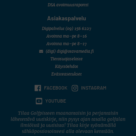
DSA avoimuusraportti
Asiakaspalvelu
Digipalvelut
(09) 156 6227
Avoinna ma–pe 8–16
Avoinna ma–pe 8–17
(digi) digi@otavamedia.fi
Tietosuojaseloste
Käyttöehdot
Evästeasetukset
FACEBOOK
INSTAGRAM
YOUTUBE
Tilaa Golfpisteen maanantaisin ja perjantaisin
lähetettävä uutiskirje, niin pysyt ajan tasalla golfalan
ilmiöistä ja uutisista! Tilaa kirje syöttämällä
sähköpostiosoitteesi alla olevaan kenttään.