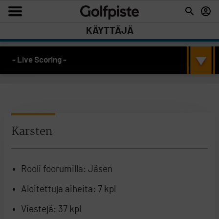
KÄYTTÄJÄ
- Live Scoring -
Karsten
Rooli foorumilla:
Jäsen
Aloitettuja aiheita:
7 kpl
Viestejä:
37 kpl