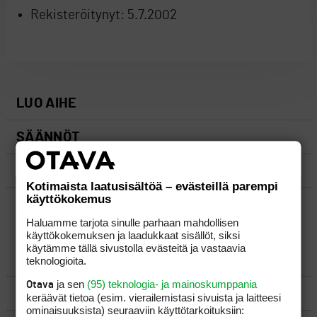
Rekisteröitynyt:
5.7.2002
LUO AIHE
SÄÄNNÖT
OHJEET
Kotimaista laatusisältöä – evästeillä parempi
käyttökokemus
UUSIMMAT VIESTIKETJUT
Haluamme tarjota sinulle parhaan mahdollisen
käyttökokemuksen ja laadukkaat sisällöt, siksi
käytämme tällä sivustolla evästeitä ja vastaavia
YLEISTÄ
teknologioita.
ja sen
(95) teknologia- ja mainoskumppania
Otava
VÄLINEET
keräävät tietoa (esim. vierailemis­tasi sivuista ja laitteesi
ominaisuuk­sista) seuraaviin käyttötarkoituksiin: