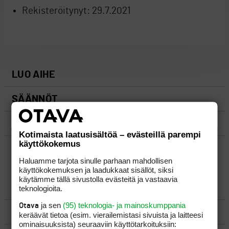
Rekisteröitynyt:
29.7.2021
LUO AIHE
SÄÄNNÖT
OHJEET
Kotimaista laatusisältöä – evästeillä parempi
käyttökokemus
UUSIMMAT VIESTIKETJUT
Haluamme tarjota sinulle parhaan mahdollisen
käyttökokemuksen ja laadukkaat sisällöt, siksi
käytämme tällä sivustolla evästeitä ja vastaavia
YLEISTÄ
teknologioita.
ja sen
(95) teknologia- ja mainoskumppania
Otava
VÄLINEET
keräävät tietoa (esim. vierailemis­tasi sivuista ja laitteesi
ominaisuuk­sista) seuraaviin käyttötarkoituksiin: