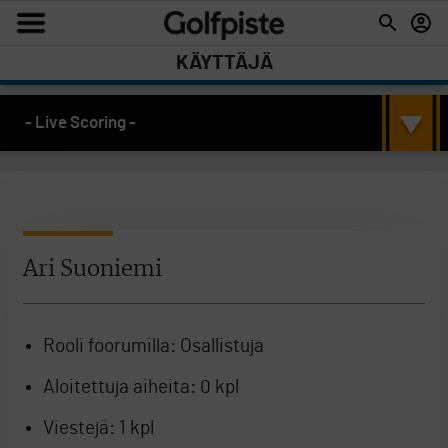
KÄYTTÄJÄ
- Live Scoring -
Ari Suoniemi
Rooli foorumilla:
Osallistuja
Aloitettuja aiheita:
0 kpl
Viestejä:
1 kpl