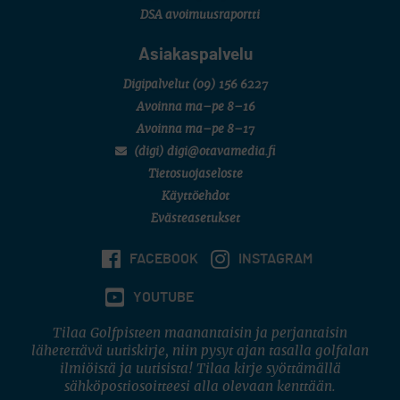
DSA avoimuusraportti
Asiakaspalvelu
Digipalvelut
(09) 156 6227
Avoinna ma–pe 8–16
Avoinna ma–pe 8–17
(digi) digi@otavamedia.fi
Tietosuojaseloste
Käyttöehdot
Evästeasetukset
FACEBOOK
INSTAGRAM
YOUTUBE
Tilaa Golfpisteen maanantaisin ja perjantaisin
lähetettävä uutiskirje, niin pysyt ajan tasalla golfalan
ilmiöistä ja uutisista! Tilaa kirje syöttämällä
sähköpostiosoitteesi alla olevaan kenttään.