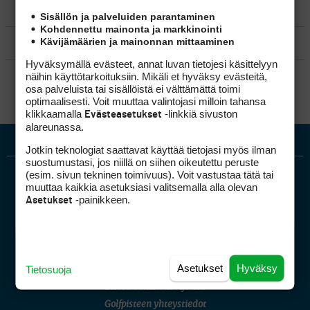
MATKAILU
Sisällön ja palveluiden parantaminen
Kohdennettu mainonta ja markkinointi
Kävijämäärien ja mainonnan mittaaminen
KILPAGOLF & HARJOITTELU
Hyväksymällä evästeet, annat luvan tietojesi käsittelyyn
SÄÄNNÖT
näihin käyttötarkoituksiin. Mikäli et hyväksy evästeitä,
osa palveluista tai sisällöistä ei välttämättä toimi
optimaalisesti. Voit muuttaa valintojasi milloin tahansa
klikkaamalla
-linkkiä sivuston
Evästeasetukset
alareunassa.
Jotkin teknologiat saattavat käyttää tietojasi myös ilman
suostumustasi, jos niillä on siihen oikeutettu peruste
(esim. sivun tekninen toimivuus). Voit vastustaa tätä tai
muuttaa kaikkia asetuksiasi valitsemalla alla olevan
-painikkeen.
Asetukset
Golfpiste mediakortti
Asetukset
Hyväksy
Tietosuoja
Mediahinnasto
Tietoa verkon kävijöistä
Golfpisteen yhteystiedot