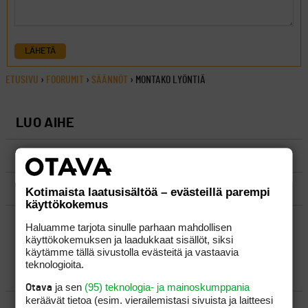
LÄHETÄ
ETUSIVU
›
FOORUMIT
›
SÄÄNNÖT
›
MONTAKO LYÖNTIÄ
LUO AIHE
SÄÄNNÖT
OHJEET
Kotimaista laatusisältöä – evästeillä parempi
käyttökokemus
UUSIMMAT VIESTIKETJUT
Haluamme tarjota sinulle parhaan mahdollisen
käyttökokemuksen ja laadukkaat sisällöt, siksi
käytämme tällä sivustolla evästeitä ja vastaavia
teknologioita.
YLEISTÄ
ja sen
(95) teknologia- ja mainoskumppania
Otava
keräävät tietoa (esim. vierailemis­tasi sivuista ja laitteesi