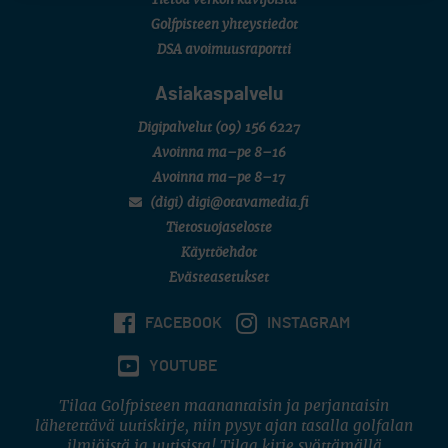
Tietoa verkon kävijöistä
Golfpisteen yhteystiedot
DSA avoimuusraportti
Asiakaspalvelu
Digipalvelut
(09) 156 6227
Avoinna ma–pe 8–16
Avoinna ma–pe 8–17
(digi) digi@otavamedia.fi
Tietosuojaseloste
Käyttöehdot
Evästeasetukset
FACEBOOK
INSTAGRAM
YOUTUBE
Tilaa Golfpisteen maanantaisin ja perjantaisin
lähetettävä uutiskirje, niin pysyt ajan tasalla golfalan
ilmiöistä ja uutisista! Tilaa kirje syöttämällä