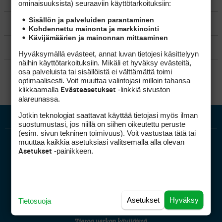
VÄLINEET
ominaisuuk­sista) seuraaviin käyttötarkoituksiin:
Sisällön ja palveluiden parantaminen
MATKAILU
Kohdennettu mainonta ja markkinointi
Kävijämäärien ja mainonnan mittaaminen
KILPAGOLF & HARJOITTELU
Hyväksymällä evästeet, annat luvan tietojesi käsittelyyn
näihin käyttötarkoituksiin. Mikäli et hyväksy evästeitä,
SÄÄNNÖT
osa palveluista tai sisällöistä ei välttämättä toimi
optimaalisesti. Voit muuttaa valintojasi milloin tahansa
klikkaamalla
-linkkiä sivuston
Evästeasetukset
alareunassa.
Jotkin teknologiat saattavat käyttää tietojasi myös ilman
suostumustasi, jos niillä on siihen oikeutettu peruste
(esim. sivun tekninen toimivuus). Voit vastustaa tätä tai
muuttaa kaikkia asetuksiasi valitsemalla alla olevan
-painikkeen.
Asetukset
Golfpiste mediakortti
Asetukset
Hyväksy
Tietosuoja
Mediahinnasto