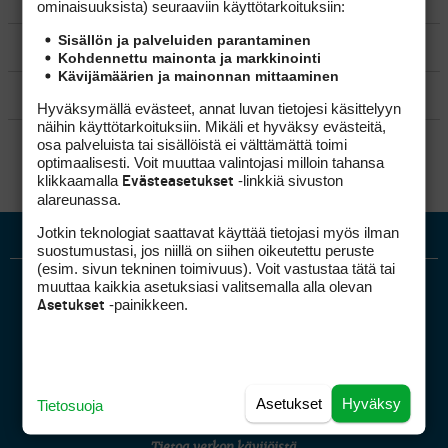
VÄLINEET
ominaisuuk­sista) seuraaviin käyttötarkoituksiin:
Sisällön ja palveluiden parantaminen
MATKAILU
Kohdennettu mainonta ja markkinointi
Kävijämäärien ja mainonnan mittaaminen
KILPAGOLF & HARJOITTELU
Hyväksymällä evästeet, annat luvan tietojesi käsittelyyn
näihin käyttötarkoituksiin. Mikäli et hyväksy evästeitä,
SÄÄNNÖT
osa palveluista tai sisällöistä ei välttämättä toimi
optimaalisesti. Voit muuttaa valintojasi milloin tahansa
klikkaamalla
-linkkiä sivuston
Evästeasetukset
alareunassa.
Jotkin teknologiat saattavat käyttää tietojasi myös ilman
suostumustasi, jos niillä on siihen oikeutettu peruste
(esim. sivun tekninen toimivuus). Voit vastustaa tätä tai
muuttaa kaikkia asetuksiasi valitsemalla alla olevan
-painikkeen.
Asetukset
Golfpiste mediakortti
Asetukset
Hyväksy
Tietosuoja
Mediahinnasto