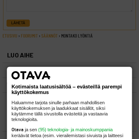
LÄHETÄ
ETUSIVU
›
FOORUMIT
›
SÄÄNNÖT
›
MONTAKO LYÖNTIÄ
LUO AIHE
SÄÄNNÖT
OHJEET
Kotimaista laatusisältöä – evästeillä parempi
käyttökokemus
UUSIMMAT VIESTIKETJUT
Haluamme tarjota sinulle parhaan mahdollisen
käyttökokemuksen ja laadukkaat sisällöt, siksi
käytämme tällä sivustolla evästeitä ja vastaavia
teknologioita.
YLEISTÄ
ja sen
(95) teknologia- ja mainoskumppania
Otava
keräävät tietoa (esim. vierailemis­tasi sivuista ja laitteesi