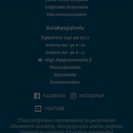
Tietoa verkon kävijöistä
Golfpisteen yhteystiedot
DSA avoimuusraportti
Asiakaspalvelu
Digipalvelut
(09) 156 6227
Avoinna ma–pe 8–16
Avoinna ma–pe 8–17
(digi) digi@otavamedia.fi
Tietosuojaseloste
Käyttöehdot
Evästeasetukset
FACEBOOK
INSTAGRAM
YOUTUBE
Tilaa Golfpisteen maanantaisin ja perjantaisin
lähetettävä uutiskirje, niin pysyt ajan tasalla golfalan
ilmiöistä ja uutisista! Tilaa kirje syöttämällä