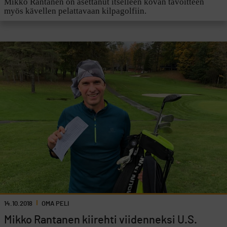
Mikko Rantanen on asettanut itselleen kovan tavoitteen
myös kävellen pelattavaan kilpagolfiin.
14.10.2018
OMA PELI
Mikko Rantanen kiirehti viidenneksi U.S.