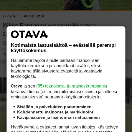
21.7.2017
TAPAHTUMAT
Mikko Rantanen omaa luokkaansa
speedgolfin SM-kilpailuissa
Miesten lyöntipelin SM-kultaa 90-luvun alkupuolella
Kotimaista laatusisältöä – evästeillä parempi
saavuttanut Rantanen on voittanut kiertueen kaikki
käyttökokemus
turnaukset tällä kaudella.
Haluamme tarjota sinulle parhaan mahdollisen
käyttökokemuksen ja laadukkaat sisällöt, siksi
käytämme tällä sivustolla evästeitä ja vastaavia
teknologioita.
ja sen
(95) teknologia- ja mainoskumppania
Otava
keräävät tietoa (esim. vierailemis­tasi sivuista ja laitteesi
ominaisuuk­sista) seuraaviin käyttötarkoituksiin:
Sisällön ja palveluiden parantaminen
Kohdennettu mainonta ja markkinointi
Kävijämäärien ja mainonnan mittaaminen
Hyväksymällä evästeet, annat luvan tietojesi käsittelyyn
näihin käyttötarkoituksiin. Mikäli et hyväksy evästeitä,