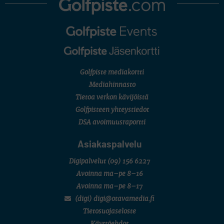
Golfpiste mediakortti
Mediahinnasto
Tietoa verkon kävijöistä
Golfpisteen yhteystiedot
DSA avoimuusraportti
Asiakaspalvelu
Digipalvelut
(09) 156 6227
Avoinna ma–pe 8–16
Avoinna ma–pe 8–17
(digi) digi@otavamedia.fi
Tietosuojaseloste