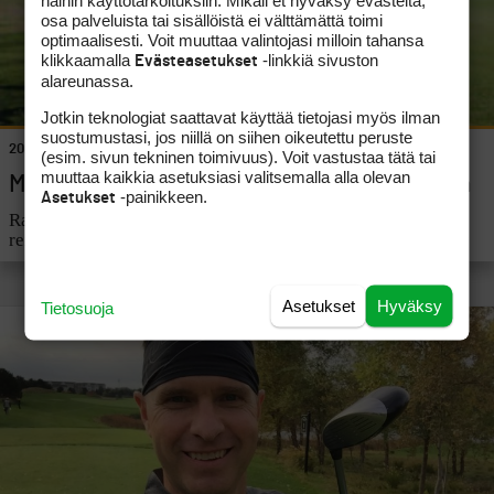
osa palveluista tai sisällöistä ei välttämättä toimi
optimaalisesti. Voit muuttaa valintojasi milloin tahansa
klikkaamalla
-linkkiä sivuston
Evästeasetukset
alareunassa.
Jotkin teknologiat saattavat käyttää tietojasi myös ilman
suostumustasi, jos niillä on siihen oikeutettu peruste
20.5.2017
OMA PELI
(esim. sivun tekninen toimivuus). Voit vastustaa tätä tai
muuttaa kaikkia asetuksiasi valitsemalla alla olevan
Mikko Rantanen paras Speedgolf-kiertueella
-painikkeen.
Asetukset
Rantanen pelasi Hyvinkäällä mainion 77 lyönnin tuloksen
reilusti alle tunnissa.
Asetukset
Hyväksy
Tietosuoja