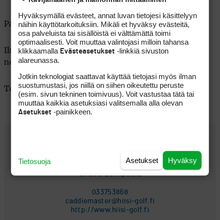
Hyväksymällä evästeet, annat luvan tietojesi käsittelyyn
näihin käyttötarkoituksiin. Mikäli et hyväksy evästeitä,
Palkinnot: kolme parasta, paras scratch
osa palveluista tai sisällöistä ei välttämättä toimi
optimaalisesti. Voit muuttaa valintojasi milloin tahansa
klikkaamalla
-linkkiä sivuston
Ilmoittautuminen: viimeistään ti 29.4 klo 18
Evästeasetukset
alareunassa.
nexgolfissa tai CM puh 03 3753 868
Jotkin teknologiat saattavat käyttää tietojasi myös ilman
suostumustasi, jos niillä on siihen oikeutettu peruste
Tervetuloa kilpailemaan!
(esim. sivun tekninen toimivuus). Voit vastustaa tätä tai
muuttaa kaikkia asetuksiasi valitsemalla alla olevan
-painikkeen.
Asetukset
SEURAN YHTEYSTIEDOT
Asetukset
Hyväksy
Tietosuoja
Vaihmalantie 120
37500 Lempäälä
033753868
caddiemaster@hiisi-golf.fi
http://www.hiisi-golf.fi