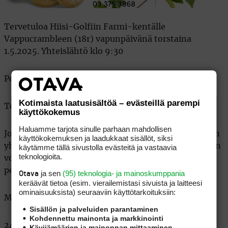
Tervetuloa Hiisi-Golfiin Farmi-kentälle
Vappucrambleen (18r) vapunpäivänä torstaina
1.5.2025. Yhteislähtö klo 9:30
Pelimuoto: pariscramble, LP HCP 0-36
Kotimaista laatusisältöä – evästeillä parempi
Teet: miehet kelt, naiset pun
käyttökokemus
Haluamme tarjota sinulle parhaan mahdollisen
Joukkueen kisatasoitukseksi huomioidaan 25% parin
käyttökokemuksen ja laadukkaat sisällöt, siksi
yhteenlasketusta slopesta, kisatasoitus ei kuitenkaan
käytämme tällä sivustolla evästeitä ja vastaavia
teknologioita.
voi olla enemmän kuin alhaisemmalla tasoituksella
pelaavan.
ja sen
(95) teknologia- ja mainoskumppania
Otava
keräävät tietoa (esim. vierailemis­tasi sivuista ja laitteesi
ominaisuuk­sista) seuraaviin käyttötarkoituksiin:
Maksut: (sis. keittolounas)
Sisällön ja palveluiden parantaminen
Kohdennettu mainonta ja markkinointi
24€ / joukkue + green feet 18r
Kävijämäärien ja mainonnan mittaaminen