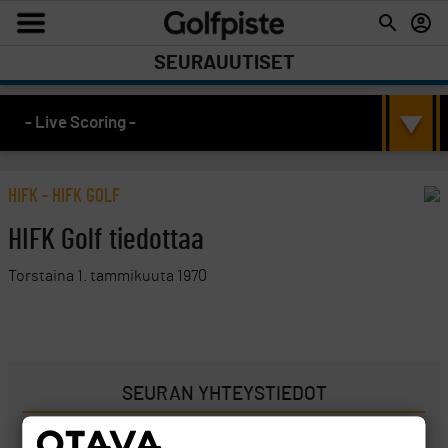
SEURAUUTISET
- Live Scoring -
HIFK - HIFK GOLF
HIFK Golf tiedottaa
Torstaina 1. tammikuuta 1970
SEURAN YHTEYSTIEDOT
Kuusmiehentie 13