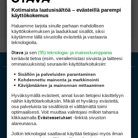
00670 Helsinki
Kotimaista laatusisältöä – evästeillä parempi
käyttökokemus
0102927060
toimisto@hifkgolf.fi
Haluamme tarjota sinulle parhaan mahdollisen
https://hifkgolf.fi/
käyttökokemuksen ja laadukkaat sisällöt, siksi
käytämme tällä sivustolla evästeitä ja vastaavia
teknologioita.
ja sen
(95) teknologia- ja mainoskumppania
Otava
keräävät tietoa (esim. vierailemis­tasi sivuista ja laitteesi
ominaisuuk­sista) seuraaviin käyttötarkoituksiin:
Sisällön ja palveluiden parantaminen
Kohdennettu mainonta ja markkinointi
Kävijämäärien ja mainonnan mittaaminen
Hyväksymällä evästeet, annat luvan tietojesi käsittelyyn
näihin käyttötarkoituksiin. Mikäli et hyväksy evästeitä,
osa palveluista tai sisällöistä ei välttämättä toimi
Golfpiste mediakortti
optimaalisesti. Voit muuttaa valintojasi milloin tahansa
klikkaamalla
-linkkiä sivuston
Evästeasetukset
Mediahinnasto
alareunassa.
Tietoa verkon kävijöistä
Jotkin teknologiat saattavat käyttää tietojasi myös ilman
Golfpisteen yhteystiedot