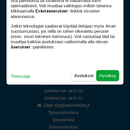
osa palveluista tai sisällöistä ei välttämättä toimi
AMATÖÖRIGOLF
optimaalisesti. Voit muuttaa valintojasi milloin tahansa
English Boys' (U14) Open Amateur Stroke Play Championship
klikkaamalla
-linkkiä sivuston
Evästeasetukset
Eeli Krankka, Lionel Mutikainen
alareunassa.
MUU
Kivitippu Classic Invitational 2026
Jotkin teknologiat saattavat käyttää tietojasi myös ilman
LIV GOLF
suostumustasi, jos niillä on siihen oikeutettu peruste
New York
Golfpiste mediakortti
(esim. sivun tekninen toimivuus). Voit vastustaa tätä tai
SM-KILPAILUT
Mediahinnasto
muuttaa kaikkia asetuksiasi valitsemalla alla olevan
SM-reikäpeli (M50/Kymen Golf)
-painikkeen.
Asetukset
Tietoa verkon kävijöistä
FINNISH JUNIOR TOUR
7 (U18 ja U21/pojat/Tahko)
Golfpisteen yhteystiedot
MID TOUR
DSA avoimuusraportti
6 (Archipelagia Golf)
Asiakaspalvelu
Asetukset
Hyväksy
Tietosuoja
Digipalvelut
(09) 156 6227
Avoinna ma–pe 8–16
Avoinna ma–pe 8–17
(digi) digi@otavamedia.fi
Tietosuojaseloste
Käyttöehdot
Evästeasetukset