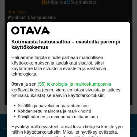
16
9
Kilpailua
Suomalaista
PGA TOUR
Wyndham Championship
LADIES EUROPEAN TOUR
London Championship
Noora Komulainen, Ursula Wikström
HOTELPLANNER TOUR
Kotimaista laatusisältöä – evästeillä parempi
Scottish Challenge supported by The R&A
käyttökokemus
Tapio Pulkkanen
LET ACCESS SERIES
Haluamme tarjota sinulle parhaan mahdollisen
CSK Steel Women´S Open
käyttökokemuksen ja laadukkaat sisällöt, siksi
Anna Backman, Katri Bakker, Elina Saksa
käytämme tällä sivustolla evästeitä ja vastaavia
EPSON TOUR
Smoky Mountain Championship
teknologioita.
Kiira Riihijärvi
AMATÖÖRIGOLF
ja sen
(95) teknologia- ja mainoskumppania
Otava
Finnish International Amateur Championship (Erkko Trophy)
keräävät tietoa (esim. vierailemis­tasi sivuista ja laitteesi
AMATÖÖRIGOLF
ominaisuuk­sista) seuraaviin käyttötarkoituksiin:
Finnish International Ladies' Amateur Championship (+ U21
ja U18/FJT/Aulanko)
Sisällön ja palveluiden parantaminen
KORN FERRY TOUR
Kohdennettu mainonta ja markkinointi
Pinnacle Bank Championship
Kävijämäärien ja mainonnan mittaaminen
LEGENDS TOUR
Staysure PGA Seniors Championship
Hyväksymällä evästeet, annat luvan tietojesi käsittelyyn
AMATÖÖRIGOLF
näihin käyttötarkoituksiin. Mikäli et hyväksy evästeitä,
U.S. Women's Amateur Championship